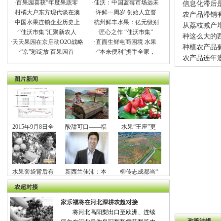
·
百果园喜获“年度果蔬零
·
佳沃：中国蓝莓市场远未
信息化滞后
·
柑橘大户东方现代谈在澳
·
许鲜一周岁 创始人立誓
农产品滞销
·
中国水果连锁企业历史上
·
杭州鲜丰水果：亿元级别
从荔枝减产
·
“佳沃市集”汇聚新农人
·
匠心之作 “佳沃市集”
种这么大的
·
天天果园在京启动O2O战略
·
直面生鲜电商困境 水果
种植农产品要
·
“京”彩绽放 百果园首
·
“本来便利”携手全家，
农产品连年
图片新闻
2015年9月8日全
酸甜可口——福
水果“王座”更
水果套袋背后有
新西兰佳沛：本
柳传志成都当“
农超对接
家乐福将在河北深耕农超对接
将河北高阳梨出口至欧洲、连续