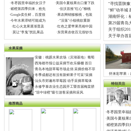
·
冬枣园里幸福的女汉子
·
美国今夏核果出口量下跌
“寻找晋陕
·
褚橙第四季归来，抢先
·
佳沃首推“红心”柳桃
“鲜”动羊城
·
Google卖生鲜，百度很
·
果农网销猕猴桃，包装
湖南怀化：
·
今年水果滞销可能成为
·
“没落”小核桃欲重新
第29届青岛
·
红心火龙果逐渐普及
·
红色之爱苹果亮相中国
关于组织20
·
莫让“李鬼”扰乱果品
·
东营果农收百元假钞当
关于举办首
水果采摘
·
安徽：桃蹊水果农场（滨湖基地）葡萄
·
西海都市报公益采摘节欢乐爆棚 首日
·
青岛本地甜草莓市场走俏 采摘价格不菲
怀来彩苹果：
·
冬季成都还有没有新鲜果子可采?采摘
·
汕头市郊遍布草莓园 动手采摘草莓体
特别关注
·
永修亨泰农业生态园开工暨首届梅棠脐
·
“琼中绿橙”吸引游客采摘和采风
推荐商品
冬枣园里幸福
·
美国今夏核果
·
褚橙第四季归
·