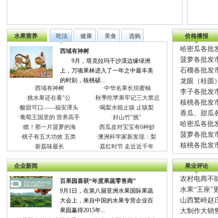
水果营养
吃法
健康
美食
选购
价格播报
哈密瓜各批发
西域有神树
菠萝各批发市
9月，塔克拉玛干沙漠边缘绿洲
石榴各批发市
上，万顷果林进入了一年之中最丰美
的时刻，核桃硕...
龙眼（桂圆）
·
西域有神树
·
中华名果长坝蜜柚
李子各批发市
·
挑水果还在看"公
·
秋季吃苹果牢记三大禁忌
核桃各批发市
·
酸甜可口——福安潭头
·
喝梨水能止咳 止咳梨
香瓜、甜瓜各
·
葡萄王国里的 营养高手
·
好山竹"挑"
哈密瓜各批发
·
瞧！那一片菠萝的海
·
西瓜皮对宝宝有6种妙
菠萝各批发市
·
桃子有五大功效 五类
·
澳洲科学家新发现：梨
核桃各批发市
·
新荔味最长
·
荔红时节 走近近千年
企业新闻
果业评论
农村电商不
百果园喜获“年度果蔬零售商”
水果“王座”
9月1日，在第八届亚洲水果国际果蔬
山西繁峙赵
大会上，来自中国的水果专营企业百
果园赢得2015年...
大制作大销售