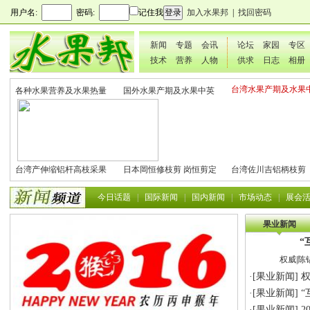
用户名:
密码:
记住我
加入水果邦
|
找回密码
新闻
专题
会讯
论坛
家园
专区
技术
营养
人物
供求
日志
相册
台湾水果产期及水果
各种水果营养及水果热量
国外水果产期及水果中英
文表
表
文表
台湾产伸缩铝杆高枝采果
日本岡恒修枝剪 岗恒剪定
台湾佐川吉铝柄枝剪
剪2270#
铗200
801（欧洲款式）
今日话题
|
国际新闻
|
国内新闻
|
市场动态
|
展会
果业新闻
“
权威|陈
·[
果业新闻
]
权
·[
果业新闻
]
“
·[
果业新闻
]
2