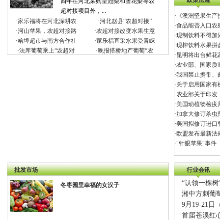
政策法规
四年在河北采购皇冠梨和雪花梨等农
超对接项目外，...
·
《澳洲坚果生产
·
家乐福将在河北深耕农
·
河北赵县“农超对接”
·
食品能否入口农
·
河山苹果，农超对接路
·
农超对接改变水果生意
·
现制饮料不得加
·
哈埠超市与南方合作社
·
家乐福直采水果受青睐
·
现榨饮料水果拼
·
法库葡萄乘上“农超对
·
晚报搭桥地产葡萄“农
·
昆明将出台鲜花
·
农业部、国家质
·
我国禁止携带、
·
关于启用国家有
·
农业部关于印发
·
美国动植物检疫
·
加拿大修订杀虫
·
美国拟修订进口
·
欧盟发布最新法
·
"针眼苹果"事件
批发市场
行业会讯
“认领一棵
冬枣园里幸福的女汉子
湘中方刺葡萄
9月19-2
首届苍溪红