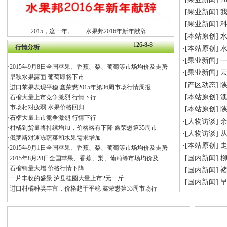
·[
果业新闻
]
·[
果业新闻
]
2015，这一年。——水果邦2016年新年献辞
·[
本站原创
]
水
126-8-8
行情分析
·[
本站原创
]
水
·[
果业新闻
]
·
2015年9月8日全国苹果、香蕉、梨、葡萄等市场均价及走势
·[
果业新闻
]
·
早秋水果露面 葡萄即将下市
·[
产区动态
]
·
进口苹果表现平稳 鑫荣懋2015年第36周市场行情周报
·[
本站原创
]
·
石榴大量上市竞争激烈 行情下行
·
市场相对疲弱 水果价格回归
·[
本站原创
]
·
石榴大量上市竞争激烈 行情下行
·[
人物访谈
]
·
柑橘到货量将持续增加，价格略有下降 鑫荣懋第35周市
·[
人物访谈
]
从
·
俄罗斯对速冻蔬菜和水果需求增加
·[
本站原创
]
走
·
2015年9月1日全国苹果、香蕉、梨、葡萄等市场均价及走势
·[
国内新闻
]
柳
·
2015年8月28日全国苹果、香蕉、梨、葡萄等市场均价及
·
石榴销量大增 价格行情下降
·[
国内新闻
]
·
一片丰收的盛景 泸县桂圆大量上市2元一斤
·[
国内新闻
]
·
进口柑橘种类丰富，价格趋于平稳 鑫荣懋第33周市场行