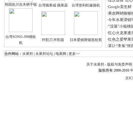
佳沃首推“红心
·
韩国佐川吉木柄手锯
台湾摘果戒 摘果器
台湾堡利旺嫁接机
Google卖
·
果农网销猕猴
·
今年水果滞销
·
“没落”小核桃
·
红心火龙果逐
·
台湾SONO-J99绑枝
红色之爱苹果
·
环割刀 环割器
日本爱丽斯锻造枝剪
机
莫让“李鬼”扰
·
合作网站：
水果邦
|
水果邦论坛
|
电果网
|
更多>>
关于水果邦
-
版权与免责声明
版权所有 2000-2016
京IC