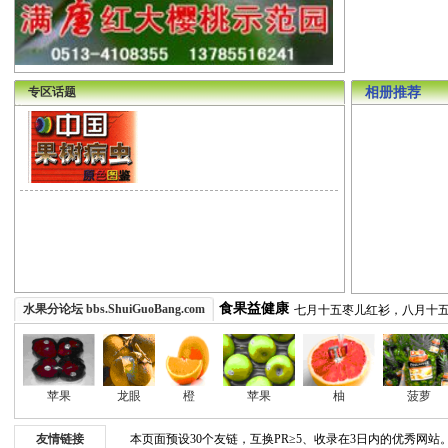
专区话题
相册推荐
一日一苹果，医生远离我！
每日三颗枣，青春永不老！
桃养人，杏伤人，李子树下
桃三李四梨五年，核桃柿子
七月十五花红枣，八月十五
食果益健康
水果分论坛 bbs.ShuiGuoBang.com
七月十五枣儿红衫，八月十
七不逢，八不查，九月毛栗
一日一苹果，医生远离我！
每日三颗枣，青春永不老！
苹果
龙眼
橙
苹果
柚
菠萝
桃养人，杏伤人，李子树下
桃三李四梨五年，核桃柿子
友情链接
本页面预设30个友链，互换PR≥5、收录在3日内的优秀网站
七月十五花红枣，八月十五