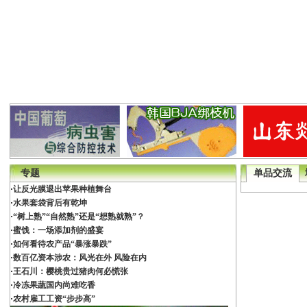
专题
单品交流
·
让反光膜退出苹果种植舞台
·
水果套袋背后有乾坤
·
“树上熟”“自然熟”还是“想熟就熟”？
·
蜜饯：一场添加剂的盛宴
·
如何看待农产品“暴涨暴跌”
·
数百亿资本涉农：风光在外 风险在内
·
王石川：樱桃贵过猪肉何必慌张
·
冷冻果蔬国内尚难吃香
·
农村雇工工资“步步高”