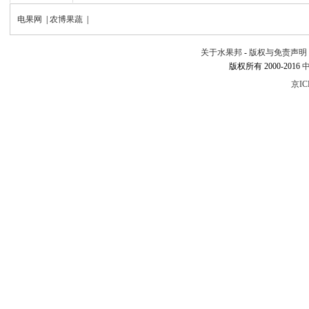
七月十五枣儿红衫，八月十
电果网
|
农博果蔬
|
七不逢，八不查，九月毛栗
关于水果邦
-
版权与免责声明
版权所有 2000-2016
京IC