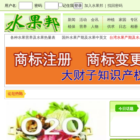
用户名:
密码:
记住我
加入水果邦
|
找回密码
新闻
活动
会讯
种植
家园
专区
植保
营养
人物
供求
日志
相册
各种水果营养及水果热量表
国外水果产期及水果中英文
台湾水果产期及水
表
表
今日话题