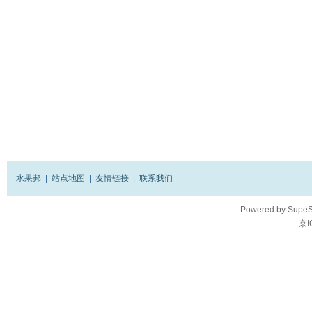
水果邦
|
站点地图
|
友情链接
|
联系我们
Powered by
SupeS
京I