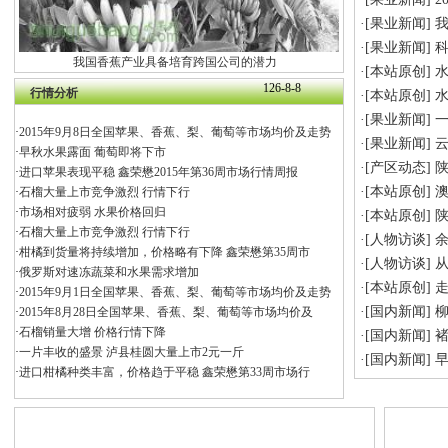
·[
果业新闻
]
·[
果业新闻
]
我国香蕉产业具备培育跨国公司的潜力
·[
本站原创
]
水
126-8-8
行情分析
·[
本站原创
]
水
·[
果业新闻
]
·
2015年9月8日全国苹果、香蕉、梨、葡萄等市场均价及走势
·[
果业新闻
]
·
早秋水果露面 葡萄即将下市
·[
产区动态
]
·
进口苹果表现平稳 鑫荣懋2015年第36周市场行情周报
·[
本站原创
]
·
石榴大量上市竞争激烈 行情下行
·
市场相对疲弱 水果价格回归
·[
本站原创
]
·
石榴大量上市竞争激烈 行情下行
·[
人物访谈
]
·
柑橘到货量将持续增加，价格略有下降 鑫荣懋第35周市
·[
人物访谈
]
从
·
俄罗斯对速冻蔬菜和水果需求增加
·[
本站原创
]
走
·
2015年9月1日全国苹果、香蕉、梨、葡萄等市场均价及走势
·[
国内新闻
]
柳
·
2015年8月28日全国苹果、香蕉、梨、葡萄等市场均价及
·
石榴销量大增 价格行情下降
·[
国内新闻
]
·
一片丰收的盛景 泸县桂圆大量上市2元一斤
·[
国内新闻
]
·
进口柑橘种类丰富，价格趋于平稳 鑫荣懋第33周市场行