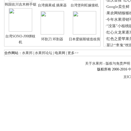
佳沃首推“红心
·
韩国佐川吉木柄手锯
台湾摘果戒 摘果器
台湾堡利旺嫁接机
Google卖
·
果农网销猕猴
·
今年水果滞销
·
“没落”小核桃
·
红心火龙果逐
·
台湾SONO-J99绑枝
红色之爱苹果
·
环割刀 环割器
日本爱丽斯锻造枝剪
机
莫让“李鬼”扰
·
合作网站：
水果邦
|
水果邦论坛
|
电果网
|
更多>>
关于水果邦
-
版权与免责声明
版权所有 2000-2016
京IC