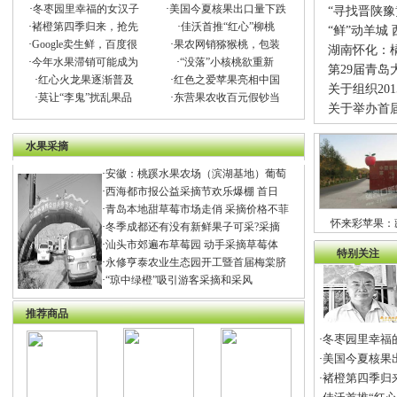
·
冬枣园里幸福的女汉子
·
美国今夏核果出口量下跌
“寻找晋陕
·
褚橙第四季归来，抢先
·
佳沃首推“红心”柳桃
“鲜”动羊城
·
Google卖生鲜，百度很
·
果农网销猕猴桃，包装
湖南怀化：
·
今年水果滞销可能成为
·
“没落”小核桃欲重新
第29届青岛
·
红心火龙果逐渐普及
·
红色之爱苹果亮相中国
关于组织20
·
莫让“李鬼”扰乱果品
·
东营果农收百元假钞当
关于举办首
水果采摘
·
安徽：桃蹊水果农场（滨湖基地）葡萄
·
西海都市报公益采摘节欢乐爆棚 首日
·
青岛本地甜草莓市场走俏 采摘价格不菲
怀来彩苹果：
·
冬季成都还有没有新鲜果子可采?采摘
·
汕头市郊遍布草莓园 动手采摘草莓体
特别关注
·
永修亨泰农业生态园开工暨首届梅棠脐
·
“琼中绿橙”吸引游客采摘和采风
推荐商品
冬枣园里幸福
·
美国今夏核果
·
褚橙第四季归
·