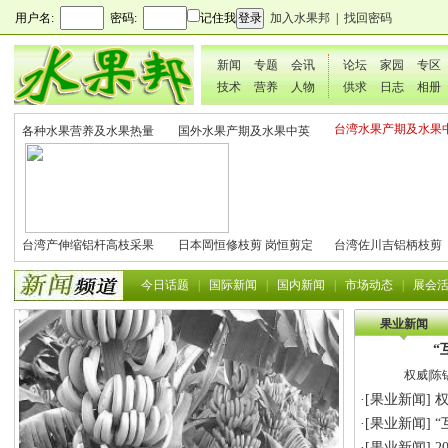
用户名:
密码:
记住我
加入水果邦
|
找回密码
新闻
专题
会讯
论坛
家园
专区
技术
营养
人物
供求
日志
相册
台湾水果产期及水果
各种水果营养及水果热量
国外水果产期及水果中英
文表
表
文表
台湾产伸缩铝杆高枝采果
日本岡恒修枝剪 岗恒剪定
台湾佐川吉铝柄枝剪
剪2270#
铗200
801（欧洲款式）
今日话题
|
国际新闻
|
国内新闻
|
市场动态
|
展会
果业新闻
“
权威|陈
·[
果业新闻
]
权
·[
果业新闻
]
“
·[
果业新闻
]
2