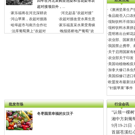
政策法规
四年在河北采购皇冠梨和雪花梨等农
超对接项目外，...
·
《澳洲坚果生产
·
家乐福将在河北深耕农
·
河北赵县“农超对接”
·
食品能否入口农
·
河山苹果，农超对接路
·
农超对接改变水果生意
·
现制饮料不得加
·
哈埠超市与南方合作社
·
家乐福直采水果受青睐
·
现榨饮料水果拼
·
法库葡萄乘上“农超对
·
晚报搭桥地产葡萄“农
·
昆明将出台鲜花
·
农业部、国家质
·
我国禁止携带、
·
关于启用国家有
·
农业部关于印发
·
美国动植物检疫
·
加拿大修订杀虫
·
美国拟修订进口
·
欧盟发布最新法
·
"针眼苹果"事件
批发市场
行业会讯
“认领一棵
冬枣园里幸福的女汉子
湘中方刺葡萄
9月19-2
首届苍溪红