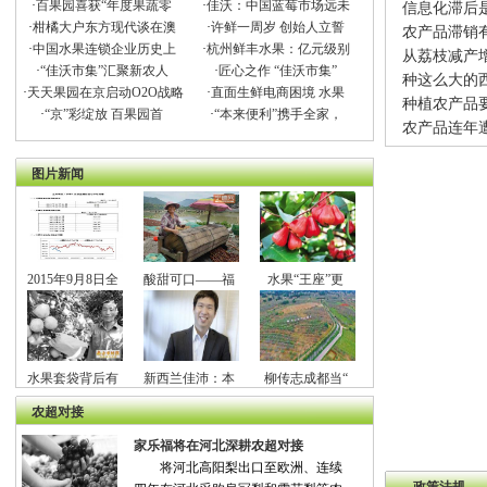
·
百果园喜获“年度果蔬零
·
佳沃：中国蓝莓市场远未
信息化滞后
·
柑橘大户东方现代谈在澳
·
许鲜一周岁 创始人立誓
农产品滞销
·
中国水果连锁企业历史上
·
杭州鲜丰水果：亿元级别
从荔枝减产
·
“佳沃市集”汇聚新农人
·
匠心之作 “佳沃市集”
种这么大的
·
天天果园在京启动O2O战略
·
直面生鲜电商困境 水果
种植农产品要
·
“京”彩绽放 百果园首
·
“本来便利”携手全家，
农产品连年
图片新闻
2015年9月8日全
酸甜可口——福
水果“王座”更
水果套袋背后有
新西兰佳沛：本
柳传志成都当“
农超对接
家乐福将在河北深耕农超对接
将河北高阳梨出口至欧洲、连续