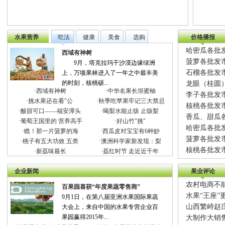
水果营养
吃法
健康
美食
选购
价格播报
哈密瓜各批发
西域有神树
菠萝各批发市
9月，塔克拉玛干沙漠边缘绿洲
石榴各批发市
上，万顷果林进入了一年之中最丰美
的时刻，核桃硕...
龙眼（桂圆）
·
西域有神树
·
中华名果长坝蜜柚
李子各批发市
·
挑水果还在看"公
·
秋季吃苹果牢记三大禁忌
核桃各批发市
·
酸甜可口——福安潭头
·
喝梨水能止咳 止咳梨
香瓜、甜瓜各
·
葡萄王国里的 营养高手
·
好山竹"挑"
哈密瓜各批发
·
瞧！那一片菠萝的海
·
西瓜皮对宝宝有6种妙
菠萝各批发市
·
桃子有五大功效 五类
·
澳洲科学家新发现：梨
核桃各批发市
·
新荔味最长
·
荔红时节 走近近千年
企业新闻
果业评论
农村电商不
百果园喜获“年度果蔬零售商”
水果“王座”
9月1日，在第八届亚洲水果国际果蔬
山西繁峙赵
大会上，来自中国的水果专营企业百
果园赢得2015年...
大制作大销售