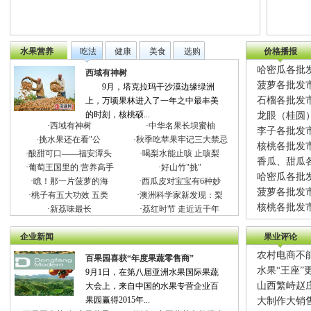
水果营养
吃法
健康
美食
选购
价格播报
哈密瓜各批发
西域有神树
菠萝各批发市
9月，塔克拉玛干沙漠边缘绿洲
石榴各批发市
上，万顷果林进入了一年之中最丰美
的时刻，核桃硕...
龙眼（桂圆）
·
西域有神树
·
中华名果长坝蜜柚
李子各批发市
·
挑水果还在看"公
·
秋季吃苹果牢记三大禁忌
核桃各批发市
·
酸甜可口——福安潭头
·
喝梨水能止咳 止咳梨
香瓜、甜瓜各
·
葡萄王国里的 营养高手
·
好山竹"挑"
哈密瓜各批发
·
瞧！那一片菠萝的海
·
西瓜皮对宝宝有6种妙
菠萝各批发市
·
桃子有五大功效 五类
·
澳洲科学家新发现：梨
核桃各批发市
·
新荔味最长
·
荔红时节 走近近千年
企业新闻
果业评论
农村电商不
百果园喜获“年度果蔬零售商”
水果“王座”
9月1日，在第八届亚洲水果国际果蔬
山西繁峙赵
大会上，来自中国的水果专营企业百
果园赢得2015年...
大制作大销售