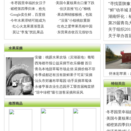
·
冬枣园里幸福的女汉子
·
美国今夏核果出口量下跌
“寻找晋陕
·
褚橙第四季归来，抢先
·
佳沃首推“红心”柳桃
“鲜”动羊城
·
Google卖生鲜，百度很
·
果农网销猕猴桃，包装
湖南怀化：
·
今年水果滞销可能成为
·
“没落”小核桃欲重新
第29届青岛
·
红心火龙果逐渐普及
·
红色之爱苹果亮相中国
关于组织20
·
莫让“李鬼”扰乱果品
·
东营果农收百元假钞当
关于举办首
水果采摘
·
安徽：桃蹊水果农场（滨湖基地）葡萄
·
西海都市报公益采摘节欢乐爆棚 首日
·
青岛本地甜草莓市场走俏 采摘价格不菲
怀来彩苹果：
·
冬季成都还有没有新鲜果子可采?采摘
·
汕头市郊遍布草莓园 动手采摘草莓体
特别关注
·
永修亨泰农业生态园开工暨首届梅棠脐
·
“琼中绿橙”吸引游客采摘和采风
推荐商品
冬枣园里幸福
·
美国今夏核果
·
褚橙第四季归
·