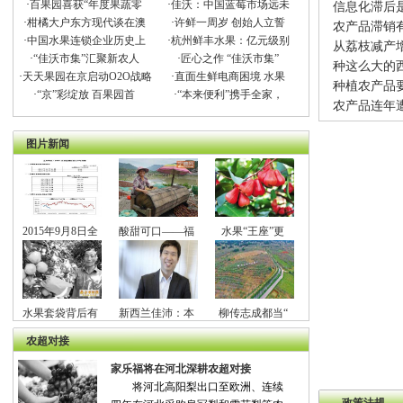
·
百果园喜获“年度果蔬零
·
佳沃：中国蓝莓市场远未
信息化滞后
·
柑橘大户东方现代谈在澳
·
许鲜一周岁 创始人立誓
农产品滞销
·
中国水果连锁企业历史上
·
杭州鲜丰水果：亿元级别
从荔枝减产
·
“佳沃市集”汇聚新农人
·
匠心之作 “佳沃市集”
种这么大的
·
天天果园在京启动O2O战略
·
直面生鲜电商困境 水果
种植农产品要
·
“京”彩绽放 百果园首
·
“本来便利”携手全家，
农产品连年
图片新闻
2015年9月8日全
酸甜可口——福
水果“王座”更
水果套袋背后有
新西兰佳沛：本
柳传志成都当“
农超对接
家乐福将在河北深耕农超对接
将河北高阳梨出口至欧洲、连续