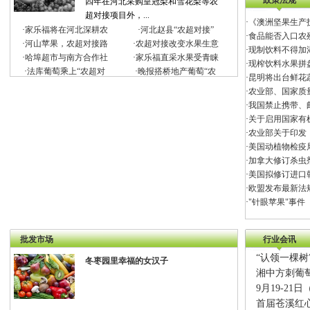
政策法规
四年在河北采购皇冠梨和雪花梨等农
超对接项目外，...
·
《澳洲坚果生产
·
家乐福将在河北深耕农
·
河北赵县“农超对接”
·
食品能否入口农
·
河山苹果，农超对接路
·
农超对接改变水果生意
·
现制饮料不得加
·
哈埠超市与南方合作社
·
家乐福直采水果受青睐
·
现榨饮料水果拼
·
法库葡萄乘上“农超对
·
晚报搭桥地产葡萄“农
·
昆明将出台鲜花
·
农业部、国家质
·
我国禁止携带、
·
关于启用国家有
·
农业部关于印发
·
美国动植物检疫
·
加拿大修订杀虫
·
美国拟修订进口
·
欧盟发布最新法
·
"针眼苹果"事件
批发市场
行业会讯
“认领一棵
冬枣园里幸福的女汉子
湘中方刺葡萄
9月19-2
首届苍溪红