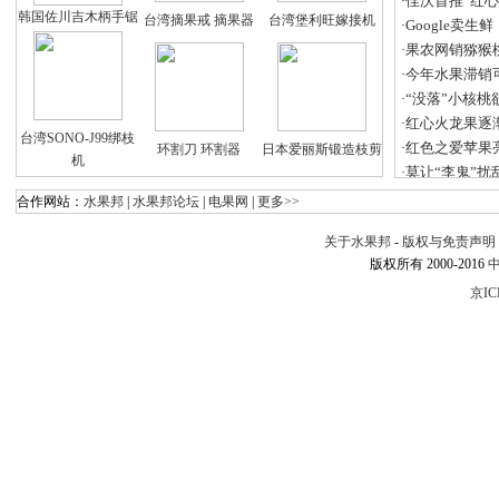
佳沃首推“红心
·
韩国佐川吉木柄手锯
台湾摘果戒 摘果器
台湾堡利旺嫁接机
Google卖
·
果农网销猕猴
·
今年水果滞销
·
“没落”小核桃
·
红心火龙果逐
·
台湾SONO-J99绑枝
红色之爱苹果
·
环割刀 环割器
日本爱丽斯锻造枝剪
机
莫让“李鬼”扰
·
合作网站：
水果邦
|
水果邦论坛
|
电果网
|
更多>>
关于水果邦
-
版权与免责声明
版权所有 2000-2016
京IC