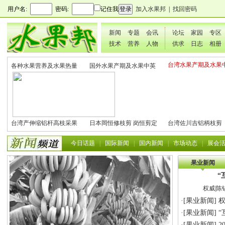
用户名:
密码:
记住我
加入水果邦
|
找回密码
新闻
专题
会讯
论坛
家园
专区
技术
营养
人物
供求
日志
相册
台湾水果产期及水果
各种水果营养及水果热量
国外水果产期及水果中英
文表
表
文表
台湾产伸缩铝杆高枝采果
日本岡恒修枝剪 岗恒剪定
台湾佐川吉铝柄枝剪
剪2270#
铗200
801（欧洲款式）
今日话题
|
国际新闻
|
国内新闻
|
市场动态
|
展会
果业新闻
“
权威|陈
·[
果业新闻
]
权
·[
果业新闻
]
“
·[
果业新闻
]
2