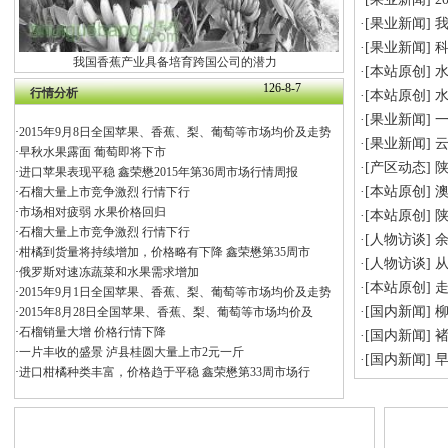
·[
果业新闻
]
·[
果业新闻
]
我国香蕉产业具备培育跨国公司的潜力
·[
本站原创
]
水
126-8-7
行情分析
·[
本站原创
]
水
·[
果业新闻
]
·
2015年9月8日全国苹果、香蕉、梨、葡萄等市场均价及走势
·[
果业新闻
]
·
早秋水果露面 葡萄即将下市
·[
产区动态
]
·
进口苹果表现平稳 鑫荣懋2015年第36周市场行情周报
·[
本站原创
]
·
石榴大量上市竞争激烈 行情下行
·
市场相对疲弱 水果价格回归
·[
本站原创
]
·
石榴大量上市竞争激烈 行情下行
·[
人物访谈
]
·
柑橘到货量将持续增加，价格略有下降 鑫荣懋第35周市
·[
人物访谈
]
从
·
俄罗斯对速冻蔬菜和水果需求增加
·[
本站原创
]
走
·
2015年9月1日全国苹果、香蕉、梨、葡萄等市场均价及走势
·[
国内新闻
]
柳
·
2015年8月28日全国苹果、香蕉、梨、葡萄等市场均价及
·
石榴销量大增 价格行情下降
·[
国内新闻
]
·
一片丰收的盛景 泸县桂圆大量上市2元一斤
·[
国内新闻
]
·
进口柑橘种类丰富，价格趋于平稳 鑫荣懋第33周市场行