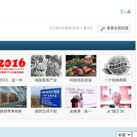
下一篇
【已有0位网友发表了看法】
查看全部回复
2015，这一年
我国香蕉产业
科技找回老滋
一个收购商眼
陕西苹果销售
陕西宝鸡千阳
余惠勇：执一
从“烟王”到