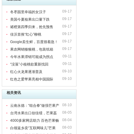
09-17
冬枣园里幸福的女汉子
09-17
美国今夏核果出口量下跌
09-17
褚橙第四季归来，抢先预售
09-17
佳沃首推“红心”柳桃
09-17
Google卖生鲜，百度很着急！
09-17
果农网销猕猴桃，包装纸箱
09-11
今年水果滞销可能成为拐点
09-11
“没落”小核桃欲重新找回
09-10
红心火龙果逐渐普及
09-10
红色之爱苹果亮相中国国际
相关资讯
08-10
云南永德：“组合拳”做强芒果产
08-05
业
台湾水果出口创佳绩，芒果荔
08-04
枝表现喜人
4000多家网店助力 百色芒果畅
08-03
销价高
白领返乡卖“互联网味儿”芒果