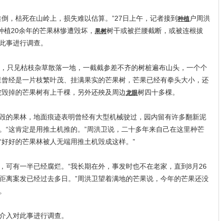
倒，枯死在山岭上，损失难以估算。”27日上午，记者接到
户周洪
种植
种植20余年的芒果林惨遭毁坏，
树干或被拦腰截断，或被连根拔
果树
此事进行调查。
，只见枯枝杂草散落一地，一截截参差不齐的树桩遍布山头，一个个
里曾经是一片枝繁叶茂、挂满果实的芒果树，芒果已经有拳头大小，还
被毁掉的芒果树有上千棵，另外还殃及周边
树四十多棵。
龙眼
的果林，地面痕迹表明曾经有大型机械驶过，园内留有许多翻新泥
。“这肯定是用推土机推的。”周洪卫说，二十多年来自己在这里种芒
“好好的芒果林被人无端用推土机毁成这样。”
有一半已经腐烂。“我长期在外，事发时也不在老家，直到8月26
距离案发已经过去多日。”周洪卫望着满地的芒果说，今年的芒果还没
。
介入对此事进行调查。