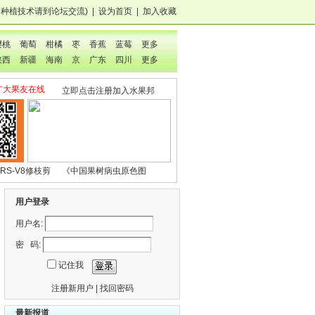
，种植技术
请到论坛交流
)
|
设为首页
|
加入收藏
樱桃
葡萄
柑橘
枣
香蕉
蓝莓
更多
陕西
新疆
海南
京
广东
四川
更多
广大果友在线
立即点击注册加入水果邦
RS-V8修枝剪
《中国果树病虫原色图
鉴》
用户登录
用户名:
密 码:
记住我
注册新用户
|
找回密码
最新报道