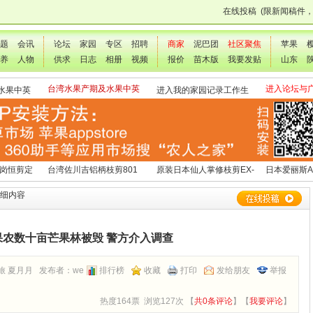
在线投稿
(限新闻稿件
题
会讯
论坛
家园
专区
招聘
商家
泥巴团
社区聚焦
苹果
养
人物
供求
日志
相册
视频
报价
苗木版
我要发贴
山东
台湾水果产期及水果中英
进入论坛与
水果中英
进入我的家园记录工作生
文表
交流
活点滴
 岗恒剪定
台湾佐川吉铝柄枝剪801
原装日本仙人掌修枝剪EX-
日本爱丽斯A
（欧洲款式）
3
详细内容
果农数十亩芒果林被毁 警方介入调查
旅 夏月月 发布者：
we
排行榜
收藏
打印
发给朋友
举报
热度164票 浏览127次 【
共0条评论
】【
我要评论
】