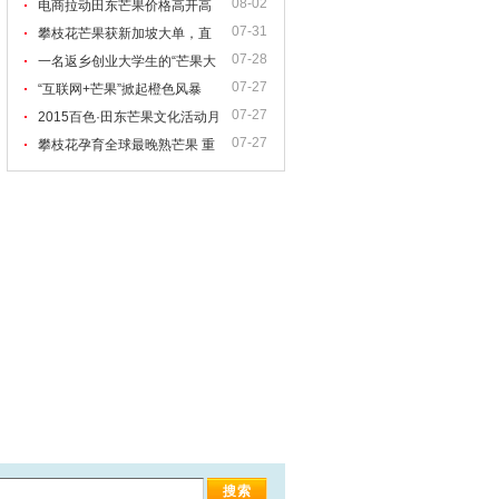
08-02
电商拉动田东芒果价格高开高
07-31
走
攀枝花芒果获新加坡大单，直
07-28
销东南亚
一名返乡创业大学生的“芒果大
07-27
计”
“互联网+芒果”掀起橙色风暴
07-27
2015百色·田东芒果文化活动月
07-27
精彩纷呈
攀枝花孕育全球最晚熟芒果 重
庆市民12月也可“尝鲜”