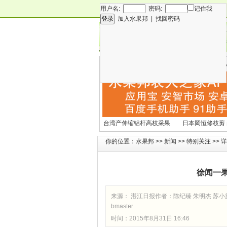
用户名:
密码:
记住我
加入水果邦
|
找回密码
新闻
专
技术
营
各种水果营养及水果热量
国外水果产期及
表
文表
台湾产伸缩铝杆高枝采果
日本岡恒修枝剪
剪2270#
铗200
你的位置：
水果邦
>>
新闻
>>
特别关注
>> 
徐闻一
来源： 湛江日报作者：陈纪臻 朱明杰 苏小
bmaster
时间：2015年8月31日 16:46