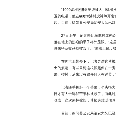
“1000多棵
树统统被人用机器推
芒果
卫的电话，他在
海港村虎神岭开发
徐闻
起。目前，徐闻县公安局治安大队已对
27日上午，记者来到海港村虎神岭
落在地上的熟透的果子格外显眼。“这
没来得及收获就被毁了。”周洪卫说，
在周洪卫带领下，记者走进这片被毁
土的痕迹，有些果树连根拔起倒在一旁
果、桉树，从来没有跟任何人有过节，
记者随手捡起一个芒果，个头很大，可
日才有人告诉我芒果林被毁了，而此时
收成，这次果林被毁，其损失难以估算
目前，徐闻县公安局治安大队已经