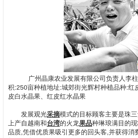
广州晶康农业发展有限公司负责人李柱洲
积:250亩种植地址:城郊街光辉村种植品种:
皮白水晶果、红皮红水晶果
发展观光
采摘
模式的目标顾客主要是珠三
上产自越南和
台湾
的火龙
果品
种琳琅满目的现
品质,凭借优质果吸引更多的回头客,并获得消