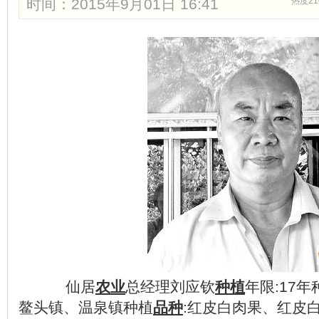
时间：2015年9月01日 16:41
热度21
仙居
农业
总经理刘应钦
种植
年限:17年
鳌头镇、温泉镇种植
品种
:红皮白肉果、红皮