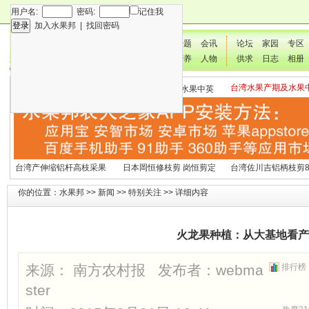
用户名:
密码:
记住我
加入水果邦
|
找回密码
新闻
专题
会讯
论坛
家园
专区
技术
营养
人物
供求
日志
相册
台湾水果产期及水果
各种水果营养及水果热量
国外水果产期及水果中英
文表
表
文表
台湾产伸缩铝杆高枝采果
日本岡恒修枝剪 岗恒剪定
台湾佐川吉铝柄枝剪8
剪2270#
铗200
（欧洲款式）
你的位置：
水果邦
>>
新闻
>>
特别关注
>> 详细内容
火龙果种植：从大基地看产
来源： 南方农村报 发布者：
webma
排行榜
ster