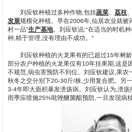
刘应钦种植过多种作物,包括
蔬菜
、
荔枝
发展
规模化种植。早在2006年,仙居农业就被
村一品”
生产
基地
。刘应钦说:“在适当的时机
种,精于管理,没有理由不成功。”
刘应钦种植的火龙果有的已超过15年树龄,
部分农户种植的火龙果仅有10年挂果期,这是
不规范,病虫害预防不到位。刘应钦建议,果农
秋冬之交分别下20-30斤/株,少用复合肥。
3-4年即大面积暴发溃疡病。刘应钦认为,溃疡
雨季应喷施25%吡唑醚菌酯预防,一旦发现病