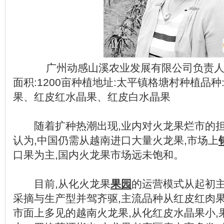
广州动感山溪农业发展有限公司负责人罗
面积:1200亩种植地址:太平镇格塘村种植品
果、红皮红水晶果、红皮白水晶果
随着扩种热潮出现,业内对火龙果烂市的担
认为,中国仍需从越南进口大量火龙果,市场上
口果为主,国内火龙果市场远未饱和。
目前,从化火龙果
果园
的运营模式从起初主
采摘与生产型并驾齐驱,主流品种从红皮红肉
市面上多见的越南火龙果,从化红皮水晶果小,果