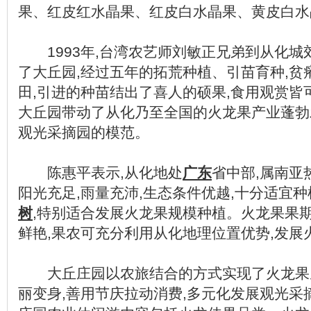
果、红皮红水晶果、红皮白水晶果、黄皮白水
1993年,台湾农艺师刘敏正兄弟到从化城
了大丘园,经过五年的拓荒种植、引苗育种,贫
田,引进的种苗结出了喜人的硕果,食用观赏皆
大丘园带动了从化乃至全国的火龙果产业蓬勃
观光采摘园的模范。
陈惠平表示,从化地处
广东
省中部,属南亚
阳光充足,雨量充沛,生态条件优越,十分适宜
树
,特别适合发展火龙果规模种植。火龙果果
鲜艳,果农可充分利用从化地理位置优势,发展
大丘庄园以农旅结合的方式实现了火龙果
丽变身,善用节庆拉动消费,多元化发展观光采