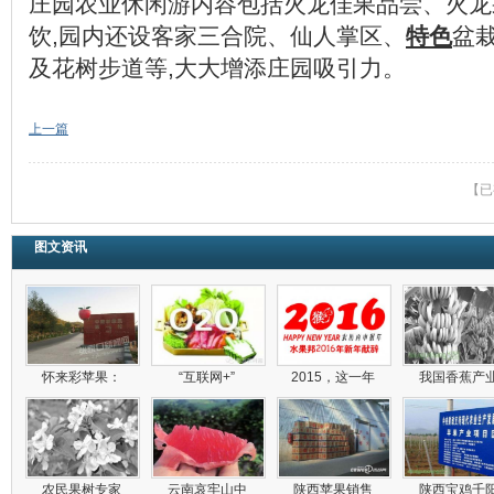
庄园农业休闲游内容包括火龙佳果品尝、火龙
饮,园内还设客家三合院、仙人掌区、
特色
盆
及花树步道等,大大增添庄园吸引力。
上一篇
【已
图文资讯
怀来彩苹果：
“互联网+”
2015，这一年
我国香蕉产
农民果树专家
云南哀牢山中
陕西苹果销售
陕西宝鸡千