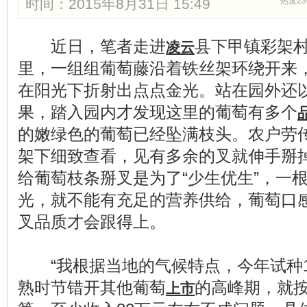
时间：2015年8月31日 15:49
热度23
近日，笔者走进
县下甲镇彩架
凌云
里，一组组葡萄藤沿着铁丝架环绕开来
在阳光下折射出点点金光。站在园外还
果，踏入园内才发现这里的葡萄有多个
的嫩绿色的葡萄已经坠满枝头。农户劳
架下细致查看，见有多余的叉就伸手掰
给葡萄枝条掰叉是为了“少生优生”，一
光，就不能有充足的营养供给，葡萄口
叉品质才会跟得上。
“我根据当地的气候特点，今年试种1
熟时节错开其他葡萄
的高峰期，就按
上市