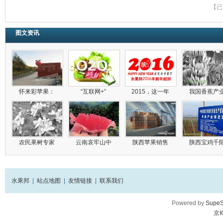
【已
图文资讯
怀来彩苹果：
“互联网+”
2015，这一年
我国香蕉产
农民果树专家
云南哀牢山中
陕西苹果销售
陕西宝鸡千
水果邦
|
站点地图
|
友情链接
|
联系我们
Powered by
SupeS
京I