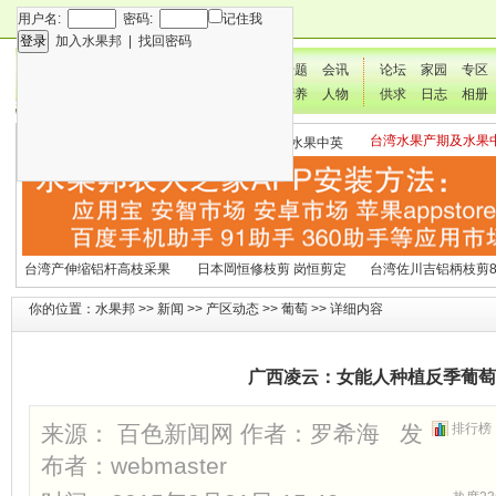
用户名:
密码:
记住我
加入水果邦
|
找回密码
新闻
专题
会讯
论坛
家园
专区
技术
营养
人物
供求
日志
相册
台湾水果产期及水果
各种水果营养及水果热量
国外水果产期及水果中英
文表
表
文表
台湾产伸缩铝杆高枝采果
日本岡恒修枝剪 岗恒剪定
台湾佐川吉铝柄枝剪8
剪2270#
铗200
（欧洲款式）
你的位置：
水果邦
>>
新闻
>>
产区动态
>>
葡萄
>> 详细内容
广西凌云：女能人种植反季葡萄
来源： 百色新闻网 作者：罗希海 发
排行榜
布者：
webmaster