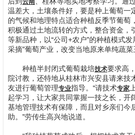
后到
、桂林等地实地考察学习。通
云南
温差大，土壤条件好，要是种上葡萄一
的气候和地理特点适合种植反季节葡萄
积极通过土地流转的方式，整合资金，
等新品种，以“公司+农户”的种植模式发
采摘”葡萄产业，改变当地原来单纯蔬菜
种植半封闭式葡萄栽培
要求高
技术
院讨教，还特地从桂林市兴安县请来技
友进行葡萄管理
指导。“请技术
专业
专家
起学习，让大家共同掌握一技之长，开
基地管理技术有保障，而且对乡亲们今
助。”劳传生高兴地说道。