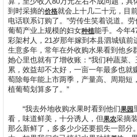
算，至少收入80万元左右不成问题，具
到时采摘的
就会上十几二十元，目
价格
电话联系订购了。”劳传生笑着说道。劳
葡萄产业上规模的妇女
能手。今年4
种植
彩架村人，21岁那年嫁到本县泗城镇前
生意多年，常年在外收购水果看到他乡
她心里也就有了增收账：“我们种蔬菜、
累，效益却不太好，一亩一年最多也就
萄除每年能上市两季，产量高、周期短
植葡萄划算多了。”
“我去外地收购水果时看到他们
果园
看，味道鲜美，十分诱人，但
采摘
果农
那么新鲜了，多多少少还要损失一部分