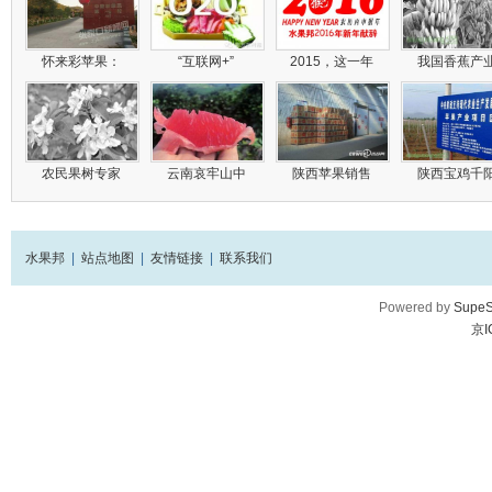
怀来彩苹果：
“互联网+”
2015，这一年
我国香蕉产
农民果树专家
云南哀牢山中
陕西苹果销售
陕西宝鸡千
水果邦
|
站点地图
|
友情链接
|
联系我们
Powered by
SupeS
京I