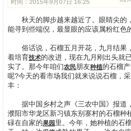
时间：2015年9月07日 16:25
热度14
秋天的脚步越来越近了。眼睛尖的
能寻到些端倪，最显眼的应该属粉红色
俗话说，石榴五月开花，九月结果，
着培育
的改进，现在九月刚出头就
技术
实了。那今年咱们
朋友
的石榴产
农民
种植
呢?今天的看市场我们就来说说石榴，采
丰：
据中国乡村之声《三农中国》报道，
濮阳市华龙区新习镇东别寨村的石榴种
碌在自家的
里。今年，她种植的石
果园