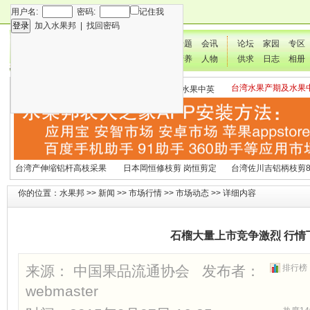
用户名:
密码:
记住我
加入水果邦
|
找回密码
新闻
专题
会讯
论坛
家园
专区
技术
营养
人物
供求
日志
相册
台湾水果产期及水果
各种水果营养及水果热量
国外水果产期及水果中英
文表
表
文表
台湾产伸缩铝杆高枝采果
日本岡恒修枝剪 岗恒剪定
台湾佐川吉铝柄枝剪8
剪2270#
铗200
（欧洲款式）
你的位置：
水果邦
>>
新闻
>>
市场行情
>>
市场动态
>> 详细内容
石榴大量上市竞争激烈 行情
来源： 中国果品流通协会 发布者：
排行榜
webmaster