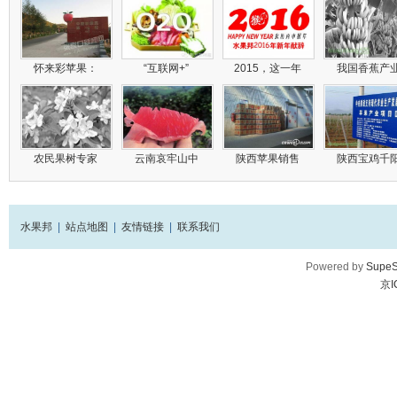
怀来彩苹果：
“互联网+”
2015，这一年
我国香蕉产
农民果树专家
云南哀牢山中
陕西苹果销售
陕西宝鸡千
水果邦
|
站点地图
|
友情链接
|
联系我们
Powered by
SupeS
京I