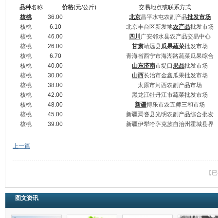
品种
名称
价格
(元/公斤)
交易地点或联系方式
核桃
36.00
北京
昌平水屯农副产品
批发市场
核桃
6.10
北京丰台区新发地
农产品
批发市场
核桃
46.00
四川
广安邻水县农产品交易中心
核桃
26.00
甘肃
靖远县
瓜果
蔬菜
批发市场
核桃
6.70
青海省西宁市海湖路蔬菜瓜果综合
核桃
40.00
山东
济南
市堤口
果品
批发市场
核桃
30.00
山西
长治市金鑫瓜果批发市场
核桃
38.00
太原市河西农副产品市场
核桃
42.00
黑龙江牡丹江市蔬菜批发市场
核桃
48.00
新疆
博乐市农五师三和市场
核桃
45.00
新疆焉耆县光明农副产品综合批发
核桃
39.00
新疆伊犁哈萨克族自治州霍城县界
上一篇
【已
图文资讯