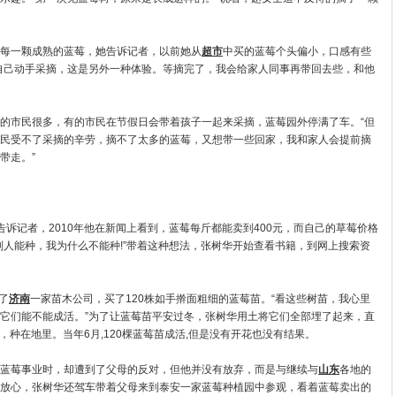
每一颗成熟的蓝莓，她告诉记者，以前她从
超市
中买的蓝莓个头偏小，口感有些
自己动手采摘，这是另外一种体验。等摘完了，我会给家人同事再带回去些，和他
市民很多，有的市民在节假日会带着孩子一起来采摘，蓝莓园外停满了车。“但
民受不了采摘的辛劳，摘不了太多的蓝莓，又想带一些回家，我和家人会提前摘
带走。”
记者，2010年他在新闻上看到，蓝莓每斤都能卖到400元，而自己的草莓价格
别人能种，我为什么不能种!”带着这种想法，张树华开始查看书籍，到网上搜索资
了
济南
一家苗木公司，买了120株如手擀面粗细的蓝莓苗。“看这些树苗，我心里
它们能不能成活。”为了让蓝莓苗平安过冬，张树华用土将它们全部埋了起来，直
，种在地里。当年6月,120棵蓝莓苗成活,但是没有开花也没有结果。
莓事业时，却遭到了父母的反对，但他并没有放弃，而是与继续与
山东
各地的
放心，张树华还驾车带着父母来到泰安一家蓝莓种植园中参观，看着蓝莓卖出的