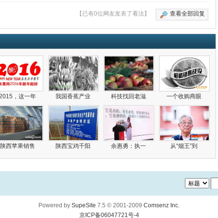
【已有0位网友发表了看法】
查看全部回复
2015，这一年
我国香蕉产业
科技找回老滋
一个收购商眼
陕西苹果销售
陕西宝鸡千阳
余惠勇：执一
从“烟王”到
Powered by
SupeSite
7.5
© 2001-2009
Comsenz Inc.
京ICP备06047721号-4