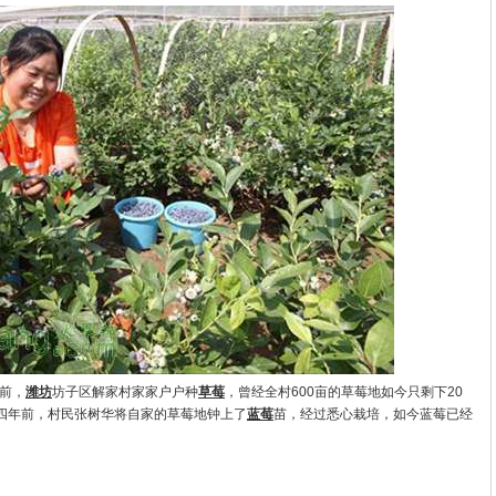
年前，
潍坊
坊子区解家村家家户户种
草莓
，曾经全村600亩的草莓地如今只剩下20
四年前，村民张树华将自家的草莓地钟上了
蓝莓
苗，经过悉心栽培，如今蓝莓已经