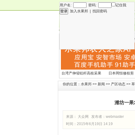
用户名:
密码:
记住我
加入水果邦
|
找回密码
新闻
专
技术
营
各种水果营养及水果热量
国外水果产期及
表
文表
台湾产伸缩铝杆高枝采果
日本岡恒修枝剪
剪2270#
铗200
你的位置：
水果邦
>>
新闻
>>
产区动态
>>
草
潍坊一果
来源： 大众网 发布者：
webmaster
时间：2015年6月19日 14:19