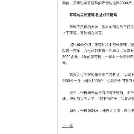
高价，又听说每亩蓝莓的产量能达到2000
草莓地里种蓝莓 收益成倍提高
得到了父母的支持，张树华用自己平日里积
上了蓝莓，开始精心培育。
据张树华介绍，蓝莓种植中很难管理，现在
以摘一百年，六七年就要剪一次树枝，重新长
3000多元，4年的蓝莓树，一棵树一年要喂
元。
高投入也为张树华带来了高收益。“以前种
到50元一斤，销售1500斤，也能赚个四五
去年，张树华开始学习培育蓝莓苗，由于
钱，把树苗买去大半。“剩下的苗子，我要培
如今，张树华34岁，他告诉记者，自己要
上一篇