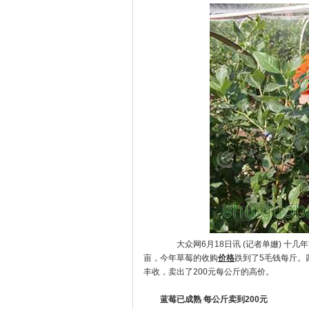
大众网6月18日讯 (记者单姗) 十几
亩，今年草莓的收购
价格
跌到了5毛钱每斤。
丰收，卖出了200元每公斤的高价。
蓝莓已成熟 每公斤卖到200元