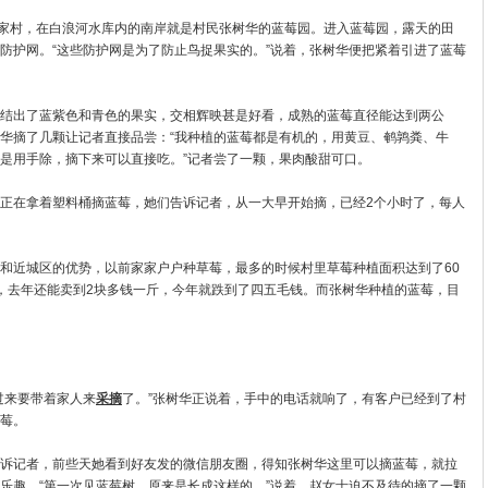
家村，在白浪河水库内的南岸就是村民张树华的蓝莓园。进入蓝莓园，露天的田
防护网。“这些防护网是为了防止鸟捉果实的。”说着，张树华便把紧着引进了蓝莓
出了蓝紫色和青色的果实，交相辉映甚是好看，成熟的蓝莓直径能达到两公
华摘了几颗让记者直接品尝：“我种植的蓝莓都是有机的，用黄豆、鹌鹑粪、牛
是用手除，摘下来可以直接吃。”记者尝了一颗，果肉酸甜可口。
在拿着塑料桶摘蓝莓，她们告诉记者，从一大早开始摘，已经2个小时了，每人
近城区的优势，以前家家户户种草莓，最多的时候村里草莓种植面积达到了60
，去年还能卖到2块多钱一斤，今年就跌到了四五毛钱。而张树华种植的蓝莓，目
来要带着家人来
采摘
了。”张树华正说着，手中的电话就响了，有客户已经到了村
莓。
记者，前些天她看到好友发的微信朋友圈，得知张树华这里可以摘蓝莓，就拉
乐趣。“第一次见蓝莓树，原来是长成这样的。”说着，赵女士迫不及待的摘了一颗