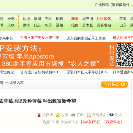
在线投稿
(限新闻稿件
题
会讯
论坛
家园
专区
招聘
商家
泥巴团
社区聚焦
苹果
养
人物
供求
日志
相册
视频
报价
苗木版
我要发贴
山东
台湾水果产期及水果中英
进入论坛与
水果中英
进入我的家园记录工作生
文表
交流
活点滴
 岗恒剪定
台湾佐川吉铝柄枝剪801
原装日本仙人掌修枝剪EX-
日本爱丽斯A
（欧洲款式）
3
莓
>> 详细内容
农草莓地里改种蓝莓 种出致富新希望
排行榜
收藏
打印
发给朋友
举报
热度901票 浏览407次 【
共0条评论
】【
我要评论
】