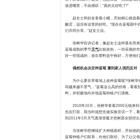
放进嘴里，不由感叹：“真的太好吃了!”
赵女士和好友拿着小桶，开始精心挑选着
酸涩，远没有这里的好吃。“现在在蓝莓园中
们共同分享。”赵女士说。
张树华告诉记者，像赵女士这样慕名而来的
蓝莓成熟的季节
天气
比较炎热，一些采摘的市
好一些现成的，放在塑料盒中称好，方便他们
偶然机会决定种蓝莓 遭到家人强烈反对
为什么要在草莓地上改种蓝莓呢?张树华告诉
却越来越不景气，“蓝莓这么高的价格，看着
料，并积极地向外地蓝莓种植户们请教。
2010年10月，张树华拿着2000元钱来到
也在打鼓，我当时就想先做实验尝试一下，看
到2011年3月天气逐渐变暖才把树苗全部挖出
当张树华想继续扩大种植面积，开始他的蓝
蓝莓种植户们联系，向他们取经。为了让父母