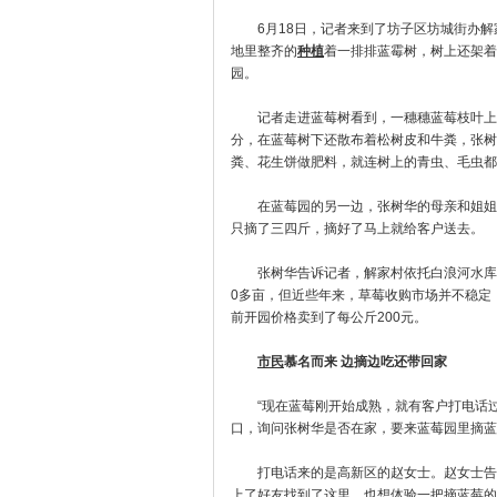
6月18日，记者来到了坊子区坊城街办解
地里整齐的
种植
着一排排蓝霉树，树上还架着
园。
记者走进蓝莓树看到，一穗穗蓝莓枝叶上结
分，在蓝莓树下还散布着松树皮和牛粪，张树
粪、花生饼做肥料，就连树上的青虫、毛虫都
在蓝莓园的另一边，张树华的母亲和姐姐正
只摘了三四斤，摘好了马上就给客户送去。
张树华告诉记者，解家村依托白浪河水库和
0多亩，但近些年来，草莓收购市场并不稳定
前开园价格卖到了每公斤200元。
市民
慕名而来 边摘边吃还带回家
“现在蓝莓刚开始成熟，就有客户打电话过
口，询问张树华是否在家，要来蓝莓园里摘蓝
打电话来的是高新区的赵女士。赵女士告诉
上了好友找到了这里，也想体验一把摘蓝莓的