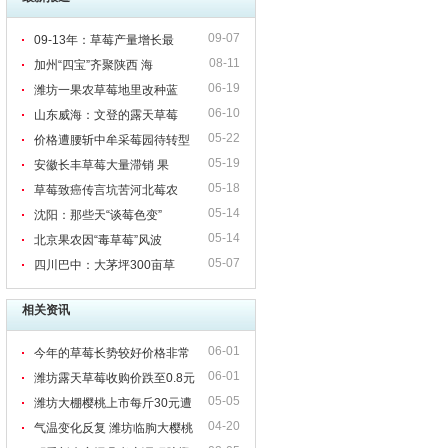
09-07
09-13年：草莓产量增长最
08-11
加州“四宝”齐聚陕西 海
06-19
潍坊一果农草莓地里改种蓝
06-10
山东威海：文登的露天草莓
05-22
价格遭腰斩中牟采莓园待转型
05-19
安徽长丰草莓大量滞销 果
05-18
草莓致癌传言坑苦河北莓农
05-14
沈阳：那些天“谈莓色变”
05-14
北京果农因“毒草莓”风波
05-07
四川巴中：大茅坪300亩草
相关资讯
06-01
今年的草莓长势较好价格非常
06-01
低 潍坊果农很郁闷
潍坊露天草莓收购价跌至0.8元
05-05
潍坊大棚樱桃上市每斤30元遭
04-20
拦腰砍 销量不高
气温变化反复 潍坊临朐大樱桃