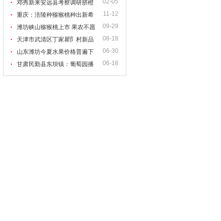
02-05
减产又逢跌价
邓秀新来安远县考察调研脐橙
11-12
产业
重庆：涪陵种猕猴桃种出新希
09-29
望
潍坊峡山猕猴桃上市 果农不愿
08-18
低价出售给贩子
天津市武清区丁家瞿阝村新品
06-30
葡萄种植带来新希望
山东潍坊今夏水果价格普遍下
06-18
降 供过于求为主因
甘肃民勤县东坝镇：葡萄园播
种新希望