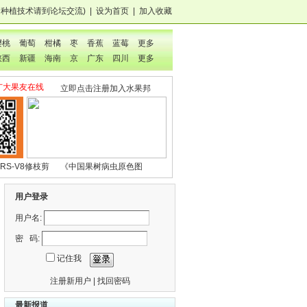
，种植技术
请到论坛交流
)
|
设为首页
|
加入收藏
樱桃
葡萄
柑橘
枣
香蕉
蓝莓
更多
陕西
新疆
海南
京
广东
四川
更多
广大果友在线
立即点击注册加入水果邦
RS-V8修枝剪
《中国果树病虫原色图
鉴》
用户登录
用户名:
密 码:
记住我
注册新用户
|
找回密码
最新报道