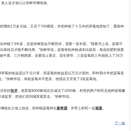
斤，老人这才放心让张树华继续做。
攒的1万多元钱，又买了700棵苗，并把种植了十几年的草莓地里刨了，重新种
种植了4年多，还是有树苗会不断死掉，需要一直补苗。“我看书上说，蓝莓可
出新枝后才能不断结果。”张树华说，蓝莓有机种植成本比较高，每亩的肥料就要
四锨牛粪、三斤鹌鹑粪、还要加上黄豆、花生饼等，三亩蓝莓前三年就投入了16万
草莓的收益是以千元计算，而蓝莓的收益是以万元计算的，即时我今年把蓝莓卖
万元。“张树华说，有机蓝莓并不愁卖，他现在又开发了3亩蓝莓地。
没有好
技术
，他育苗8000株现在仅成活了2000株，村里的两户村民见他种蓝莓赚
育成盆景，把他们卖到城里观赏去。”张树华说。
继续在土地上创业，把种植蓝莓种出
新希望
，并带上村民一起
致富
。
下一篇