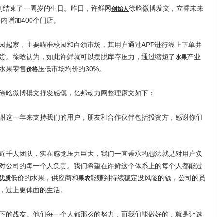
刚刚结束了一周岁的生日。昨日，许鲜网
徐晗微博发文，立誓未来
创始人
天内增加400个门店。
起家，主要瞄准校园和白领市场，其用户通过APP进行线上下单并
货。徐晗认为，如此许鲜就可以摆脱库存压力，通过缩短了
产业
水果
水果零售
压低市场均价的30%。
价格
晗微博撰文抒发感慨，亿邦动力网整理原文如下：
这一年来支持我们的用户，朋友和合作伙伴包括投资方，感谢你们
千人团队，实在感觉压力巨大，我们一直秉承的想法就是对用户负
对公司的每一个人负责。我们希望在许鲜这个体系上的每个人都能过
低价的水果，供应商和
能赚到持续稳定没风险的钱，公司的员
优质
果农
，过上更体面的生活。
的战友。他们每一个人都那么的努力，而我们能做好的，就是让选