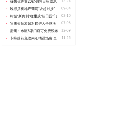
12-24
产业梦已扎根心中
好想你枣业20亿销售目标成泡
09-04
影 将关闭600家门店
晚报搭桥地产葡萄“农超对接”
02-10
家乐福6家门店昨开售爱心葡萄
柯城“新奥利”椪柑成“新田园”门
07-06
店主销产品
宾川葡萄农超对接进入全球沃
12-09
尔玛门店
衢州：市区6家门店可免费设摊
11-25
售橘
卜蜂莲花免收南汇橘进场费 全
市21家门店每天销售5吨左右