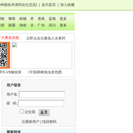
，种植技术
请到论坛交流
)
|
设为首页
|
加入收藏
樱桃
葡萄
柑橘
枣
香蕉
蓝莓
更多
陕西
新疆
海南
京
广东
四川
更多
广大果友在线
立即点击注册加入水果邦
RS-V8修枝剪
《中国果树病虫原色图
鉴》
用户登录
用户名:
密 码:
记住我
注册新用户
|
找回密码
最新报道