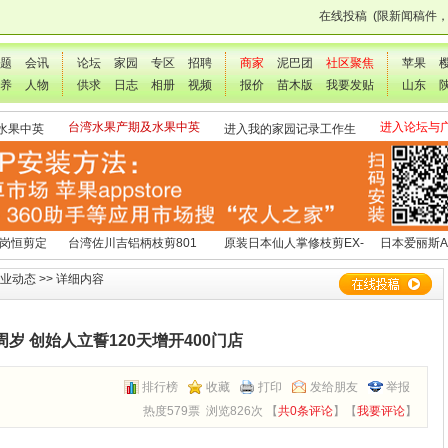
在线投稿
(限新闻稿件
题
会讯
论坛
家园
专区
招聘
商家
泥巴团
社区聚焦
苹果
养
人物
供求
日志
相册
视频
报价
苗木版
我要发贴
山东
台湾水果产期及水果中英
进入论坛与
水果中英
进入我的家园记录工作生
文表
交流
活点滴
 岗恒剪定
台湾佐川吉铝柄枝剪801
原装日本仙人掌修枝剪EX-
日本爱丽斯A
（欧洲款式）
3
业动态
>> 详细内容
岁 创始人立誓120天增开400门店
排行榜
收藏
打印
发给朋友
举报
热度579票 浏览826次 【
共0条评论
】【
我要评论
】