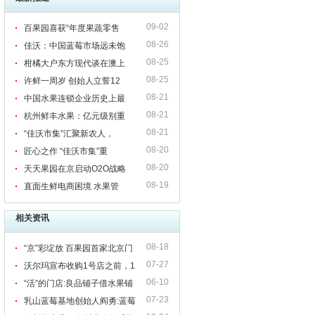
09-02
百果园喜获“年度果蔬零售
08-26
佳沃：中国蓝莓市场远未饱
08-25
柑橘大户东方现代谈在澳上
08-25
许鲜一周岁 创始人立誓12
08-21
中国水果连锁企业历史上最
08-21
杭州鲜丰水果：亿元级别重
08-21
“佳沃市集”汇聚新农人，
08-20
匠心之作 “佳沃市集”重
08-20
天天果园在京启动O2O战略
08-19
直面生鲜电商困境 水果管
相关资讯
08-18
“京”彩绽放 百果园首家北京门
07-27
店开业
沃尔玛宣布收购1号店之前，1
06-10
号店联合创始人在复旦讲了些什么？
“活”的门店:良品铺子借水果铺
07-23
路生鲜O2O
乳山蓝莓基地创始人阎勇:蓝莓