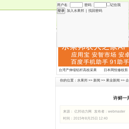
用户名:
密码:
记住我
加入水果邦
|
找回密码
新闻
专
技术
营
各种水果营养及水果热量
国外水果产期及
表
文表
台湾产伸缩铝杆高枝采果
日本岡恒修枝剪
剪2270#
铗200
你的位置：
水果邦
>>
新闻
>>
果业新闻
>>
企
许鲜一周
来源： 亿邦动力网 发布者：
webmaster
时间：2015年8月25日 12:40