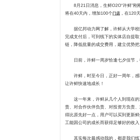
8月21日消息，生鲜O2O“许鲜”
将在40天内，增加100个
，在120
门店
据亿邦动力网了解，许鲜从大学校园
完成支付后，可到线下的实体店自提取
链，降低批量的成交费用，建立优势把
日前，许鲜一周岁恰逢七夕佳节，徐
许鲜，时至今日，正好一周年，感谢
让许鲜快速地成长！
这一年来，许鲜从几个人到现在的近
责、对合作伙伴负责、对投资方负责、
得比原先好一点，用户可以买到更新鲜
工能因公司的成长而获得足够好的收入
其实每次最感动我的，都是我们线下