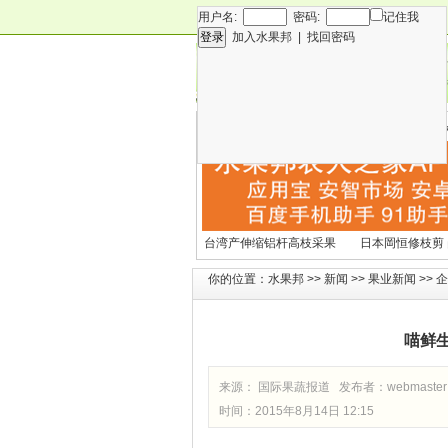
用户名:
密码:
记住我
加入水果邦
|
找回密码
新闻
专
技术
营
各种水果营养及水果热量
国外水果产期及
表
文表
台湾产伸缩铝杆高枝采果
日本岡恒修枝剪
剪2270#
铗200
你的位置：
水果邦
>>
新闻
>>
果业新闻
>>
企
喵鲜
来源： 国际果蔬报道 发布者：
webmaster
时间：2015年8月14日 12:15