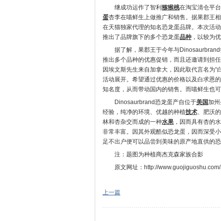
继成功运作了智利
猕猴桃
在淘宝清仓平台
蛋
杏李在喵鲜生上做推广和销售。据果郡王相
在天猫独家代理的知名恐龙蛋品牌。本次活动是D
推出了品牌旗下的多个恐龙蛋
品种
，以较为优
据了解，果郡王于今年与Dinosaurb
推出多个品种的优惠促销，而且还邀请到担任
因埃文斯先生来自加拿大，因此取代言名为“
活动展开。希望通过优惠的价格以及白求恩的
知名度，从而带动国内的销售。而喵鲜生也可
Dinosaurbrand恐龙蛋产自位于
美国
加州
经验，纯净的环境、优越的种植
技术
、肥沃的
林和杏杂交而成的一种
水果
，因而具有杏的水果
非常丰富。因其外观酷似恐龙蛋，因而深受小
足不出户便可以品尝到美味的原产地直供的恐
注：题图为种植商杰克森家族合影
原文网址：http://www.guojiguoshu.com/ar
上一篇