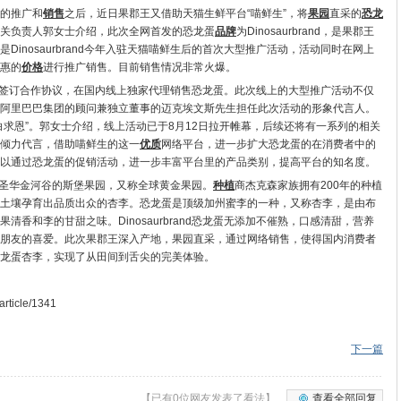
的推广和
销售
之后，近日果郡王又借助天猫生鲜平台“喵鲜生”，将
果园
直采的
恐龙
关负责人郭女士介绍，此次全网首发的恐龙蛋
品牌
为Dinosaurbrand，是果郡王
inosaurbrand今年入驻天猫喵鲜生后的首次大型推广活动，活动同时在网上
惠的
价格
进行推广销售。目前销售情况非常火爆。
rand签订合作协议，在国内线上独家代理销售恐龙蛋。此次线上的大型推广活动不仅
阿里巴巴集团的顾问兼独立董事的迈克埃文斯先生担任此次活动的形象代言人。
白求恩”。郭女士介绍，线上活动已于8月12日拉开帷幕，后续还将有一系列的相关
倾力代言，借助喵鲜生的这一
优质
网络平台，进一步扩大恐龙蛋的在消费者中的
以通过恐龙蛋的促销活动，进一步丰富平台里的产品类别，提高平台的知名度。
圣华金河谷的斯堡果园，又称全球黄金果园。
种植
商杰克森家族拥有200年的种植
土壤孕育出品质出众的杏李。恐龙蛋是顶级加州蜜李的一种，又称杏李，是由布
清香和李的甘甜之味。Dinosaurbrand恐龙蛋无添加不催熟，口感清甜，营养
朋友的喜爱。此次果郡王深入产地，果园直采，通过网络销售，使得国内消费者
龙蛋杏李，实现了从田间到舌尖的完美体验。
ticle/1341
下一篇
【已有0位网友发表了看法】
查看全部回复