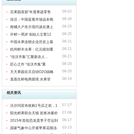
09-02
百果园喜获“年度果蔬零售
08-26
佳沃：中国蓝莓市场远未饱
08-25
柑橘大户东方现代谈在澳上
08-25
许鲜一周岁 创始人立誓12
08-21
中国水果连锁企业历史上最
08-21
杭州鲜丰水果：亿元级别重
08-21
“佳沃市集”汇聚新农人，
08-20
匠心之作 “佳沃市集”重
08-20
天天果园在京启动O2O战略
08-19
直面生鲜电商困境 水果管
相关资讯
07-27
沃尔玛宣布收购1号店之前，1
07-06
号店联合创始人在复旦讲了些什么？
阳光鲜果联合天猫 首推冰爆价
06-17
美国车厘子巨无霸
2015年首批恐龙蛋李子空运到
03-23
沪
国家气象中心开展苹果花期冻