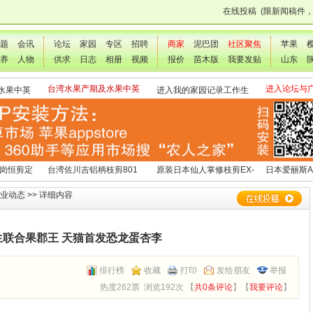
在线投稿
(限新闻稿件
题
会讯
论坛
家园
专区
招聘
商家
泥巴团
社区聚焦
苹果
养
人物
供求
日志
相册
视频
报价
苗木版
我要发贴
山东
台湾水果产期及水果中英
进入论坛与
水果中英
进入我的家园记录工作生
文表
交流
活点滴
 岗恒剪定
台湾佐川吉铝柄枝剪801
原装日本仙人掌修枝剪EX-
日本爱丽斯A
（欧洲款式）
3
业动态
>> 详细内容
生联合果郡王 天猫首发恐龙蛋杏李
排行榜
收藏
打印
发给朋友
举报
热度262票 浏览192次 【
共0条评论
】【
我要评论
】