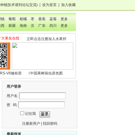
，种植技术
请到论坛交流
)
|
设为首页
|
加入收藏
樱桃
葡萄
柑橘
枣
香蕉
蓝莓
更多
陕西
新疆
海南
京
广东
四川
更多
广大果友在线
立即点击注册加入水果邦
RS-V8修枝剪
《中国果树病虫原色图
鉴》
用户登录
用户名:
密 码:
记住我
注册新用户
|
找回密码
最新报道