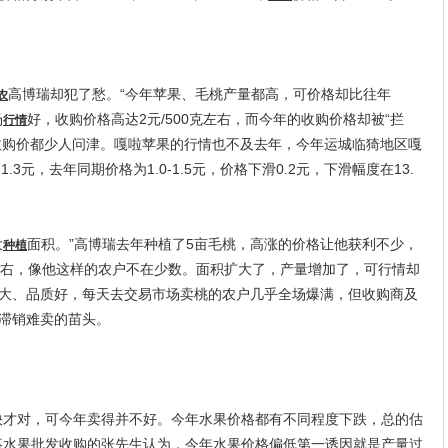
高博瑞却犯了愁。“今年苹果、毛桃产量都高，可价格却比往年
农
场
好，收购价格高达2元/500克左右，而今年的收购价格却被“拦
行情
2元的收购价都少人问津。嘎啦苹果的行情也不及去年，今年运城临猗地区嘎
1.3元，去年同期价格为1.0-1.5元，价格下滑0.2元，下滑幅度在13.
大
面积。”高博瑞去年种植了5亩毛桃，高涨的价格让他获利不少，
种植
左右，像他这样的农户不在少数。面积扩大了，产量增加了，可行情却
大、品质好，每天去交易市场卖桃的农户几乎全场爆满，但收购商及
滞销难卖的苗头。
才对，可今年卖得并不好。今年水果价格都有不同程度下跌，总的估
从事水果批发收购的张先生认为，今年水果价格偏低第一诱因就是产量过