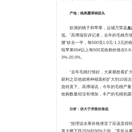
产地：桃果露滞销苗头
欲滴的桃子和苹果，运城万荣县
果
低。”高博瑞告诉记者，去年的毛桃市
腰”砍去一半，每500克1.0元-1.
啦苹果65#以上每500克收购价格在0.8-
3%-20.0%。
“去年毛桃行情好，大家都抢着扩
获利之后他就将种植面积扩大到10亩
急转直下。高博瑞说，今年的毛桃产量
收购数量却没有增加，丰产的毛桃初露
分析：供大于求致价格低
“按理说水果价格便宜了应该卖得快
算大概下跌25%到30%之间。”常年