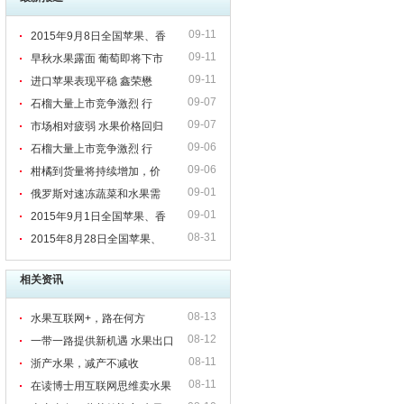
09-11
2015年9月8日全国苹果、香
09-11
早秋水果露面 葡萄即将下市
09-11
进口苹果表现平稳 鑫荣懋
09-07
石榴大量上市竞争激烈 行
09-07
市场相对疲弱 水果价格回归
09-06
石榴大量上市竞争激烈 行
09-06
柑橘到货量将持续增加，价
09-01
俄罗斯对速冻蔬菜和水果需
09-01
2015年9月1日全国苹果、香
08-31
2015年8月28日全国苹果、
相关资讯
08-13
水果互联网+，路在何方
08-12
一带一路提供新机遇 水果出口
08-11
如何搭便车？
浙产水果，减产不减收
08-11
在读博士用互联网思维卖水果