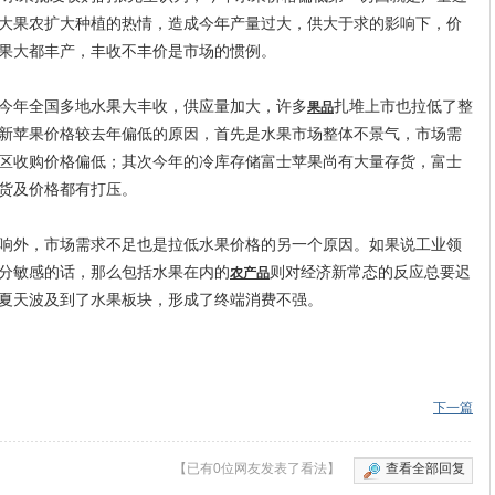
大果农扩大种植的热情，造成今年产量过大，供大于求的影响下，价
果大都丰产，丰收不丰价是市场的惯例。
年全国多地水果大丰收，供应量加大，许多
扎堆上市也拉低了整
果品
新苹果价格较去年偏低的原因，首先是水果市场整体不景气，市场需
区收购价格偏低；其次今年的冷库存储富士苹果尚有大量存货，富士
货及价格都有打压。
外，市场需求不足也是拉低水果价格的另一个原因。如果说工业领
分敏感的话，那么包括水果在内的
则对经济新常态的反应总要迟
农产品
夏天波及到了水果板块，形成了终端消费不强。
下一篇
【已有0位网友发表了看法】
查看全部回复