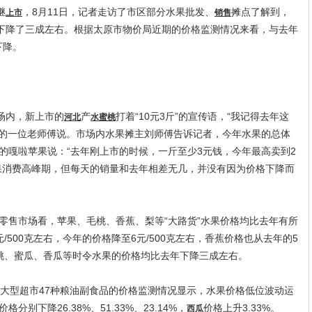
继
，8月11日，记者走访了市区部分水果批发、
摊点了解到，
上市
销售
下降了三成左右。根据太原市物价局近期的价格监测情况来看，与去年
下降。
场内，新上市的
产
打着“10元3斤”的宣传语，“我记得去年这
河北
水蜜桃
果的一位老师傅说。市场内水果摊主刘师傅告诉记者，今年水果的总体
的嘎啦苹果说：“去年刚上市的时候，一斤至少3元钱，今年最高卖到2
果消费高峰期，但每天的销量和去年相差无几，并没有因为价格下降而
售市场看，苹果、毛桃、香蕉、梨等“大路货”水果价格均比去年有所
500克左右，今年的价格降至6元/500克左右，香蕉价格也从去年的5
右，毛桃、蜜瓜、香瓜等时令水果的价格均比去年下降三成左右。
型超市47种粮油副食品的价格监测情况显示，水果价格低位波动运
别下降26.38%、51.33%、23.14%，
价格上升3.33%。
西瓜