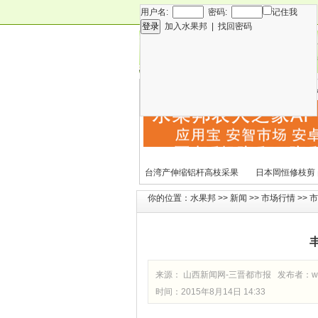
用户名:
密码:
记住我
加入水果邦
|
找回密码
新闻
专
技术
营
各种水果营养及水果热量
国外水果产期及
表
文表
台湾产伸缩铝杆高枝采果
日本岡恒修枝剪
剪2270#
铗200
你的位置：
水果邦
>>
新闻
>>
市场行情
>>
市
来源： 山西新闻网-三晋都市报 发布者：
w
时间：2015年8月14日 14:33