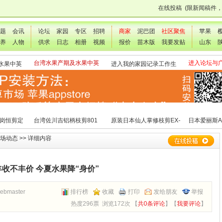
在线投稿
(限新闻稿件
题
会讯
论坛
家园
专区
招聘
商家
泥巴团
社区聚焦
苹果
养
人物
供求
日志
相册
视频
报价
苗木版
我要发贴
山东
台湾水果产期及水果中英
进入论坛与
水果中英
进入我的家园记录工作生
文表
交流
活点滴
 岗恒剪定
台湾佐川吉铝柄枝剪801
原装日本仙人掌修枝剪EX-
日本爱丽斯A
（欧洲款式）
3
场动态
>> 详细内容
丰收不丰价 今夏水果降“身价”
ebmaster
排行榜
收藏
打印
发给朋友
举报
热度296票 浏览172次 【
共0条评论
】【
我要评论
】