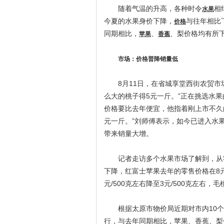
随着气温的升高，各种时令
相
水果
今夏的水果身价下降，
与往年相比
价格
同期相比，
、
、梨价格均有所
苹果
香蕉
市场：价格普降销量低
8月11日，在省城享堂西街农贸市
么大的桃子得5元一斤。”正在挑选水
价格要比去年便宜，他指着刚上市不久
元一斤。”刘师傅表示，如今已进入水
带来销量大增。
记者走访多个水果市场了解到，从零
下降，红富士苹果去年的零售价格在8元/
元/500克左右降至3元/500克左
根据太原市物价局近期对市内10个大
行，与去年同期相比，苹果、香蕉、梨价格分