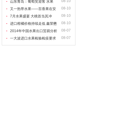
08-10
引关注
山东青岛：葡萄笑迎客 水果
08-10
奔“钱”途
又一热带水果——百香果在安
08-10
康成功大面积引种
7月水果盛宴 大桃首当其冲
08-10
进口柑橘价格持续走低 鑫荣懋
08-07
发布31周柑橘类水果市场动态
2014年中国水果出口贸易分析
08-07
一大波进口水果检验检疫要求
公布 韩国葡萄首次获准输华