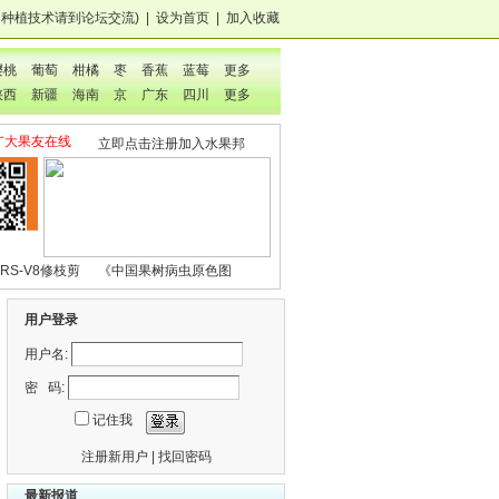
，种植技术
请到论坛交流
)
|
设为首页
|
加入收藏
樱桃
葡萄
柑橘
枣
香蕉
蓝莓
更多
陕西
新疆
海南
京
广东
四川
更多
广大果友在线
立即点击注册加入水果邦
RS-V8修枝剪
《中国果树病虫原色图
鉴》
用户登录
用户名:
密 码:
记住我
注册新用户
|
找回密码
最新报道