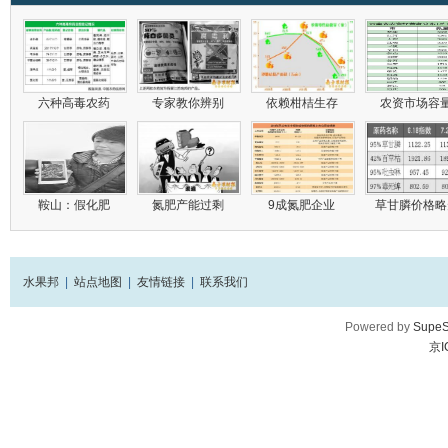
六种高毒农药
专家教你辨别
依赖柑桔生存
农资市场容
鞍山：假化肥
氮肥产能过剩
9成氮肥企业
草甘膦价格略
水果邦
|
站点地图
|
友情链接
|
联系我们
Powered by
SupeS
京I