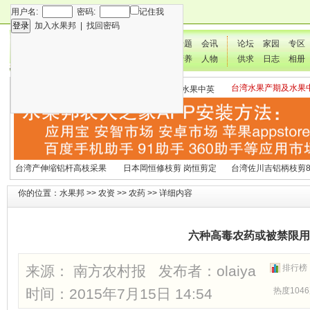
用户名:
密码:
记住我
加入水果邦
|
找回密码
新闻
专题
会讯
论坛
家园
专区
技术
营养
人物
供求
日志
相册
台湾水果产期及水果
各种水果营养及水果热量
国外水果产期及水果中英
文表
表
文表
台湾产伸缩铝杆高枝采果
日本岡恒修枝剪 岗恒剪定
台湾佐川吉铝柄枝剪8
剪2270#
铗200
（欧洲款式）
你的位置：
水果邦
>>
农资
>>
农药
>> 详细内容
六种高毒农药或被禁限用
来源： 南方农村报 发布者：
olaiya
排行榜
时间：2015年7月15日 14:54
热度1046