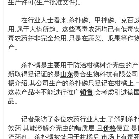
生产许可(生产批准文件)。
在行业人士看来,杀扑磷、甲拌磷、克百威
用,属于大势所趋。这些高毒农药均已有低毒安
毒农药并非完全禁用,只是在蔬菜、瓜果等作物
产。
杀扑磷是主要用于防治柑橘树介壳虫的产品,
新取得登记证的是
山东
贵合生物科技有限公司
振介绍,其公司生产的杀扑磷只登记在柑橘上,
这款产品将不能进行推广
销售
,会考虑引进德
品。
记者采访了多位农药行业人士,了解到杀扑
效药,其能溶解介壳虫的蜡质层,且
价格
便宜,
流药剂。杀扑磷被禁用于柑橘后,市场上有毒