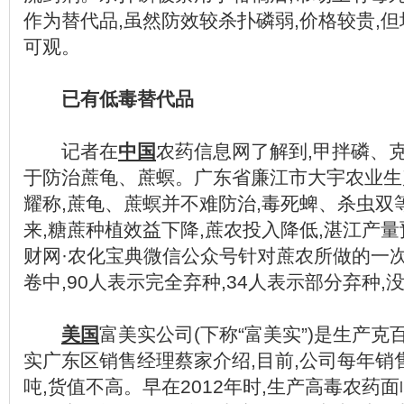
作为替代品,虽然防效较杀扑磷弱,价格较贵,
可观。
已有低毒替代品
记者在
中国
农药信息网了解到,甲拌磷、
于防治蔗龟、蔗螟。广东省廉江市大宇农业生
耀称,蔗龟、蔗螟并不难防治,毒死蜱、杀虫双
来,糖蔗种植效益下降,蔗农投入降低,湛江产
财网·农化宝典微信公众号针对蔗农所做的一次
卷中,90人表示完全弃种,34人表示部分弃种,
美国
富美实公司(下称“富美实”)是生产
实广东区销售经理蔡家介绍,目前,公司每年销
吨,货值不高。早在2012年时,生产高毒农药