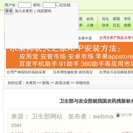
用户名:
密码:
记住我
加入水果邦
|
找回密码
新闻
专题
会讯
论坛
家园
专区
技术
营养
人物
供求
日志
相册
台湾水果产期及水果
各种水果营养及水果热量
国外水果产期及水果中英
文表
表
文表
台湾产伸缩铝杆高枝采果
日本岡恒修枝剪 岗恒剪定
台湾佐川吉铝柄枝剪8
剪2270#
铗200
（欧洲款式）
你的位置：
水果邦
>>
新闻
>>
政策法规
>> 详细内容
卫生部与农业部就我国农药残留标
来源： 卫生部网站 发布者：
webma
排行榜
ster