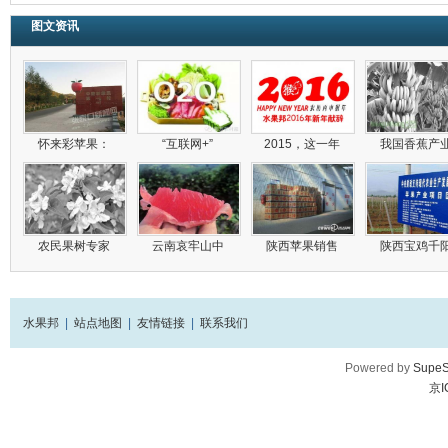
图文资讯
怀来彩苹果：
“互联网+”
2015，这一年
我国香蕉产
农民果树专家
云南哀牢山中
陕西苹果销售
陕西宝鸡千
水果邦
|
站点地图
|
友情链接
|
联系我们
Powered by
SupeS
京I