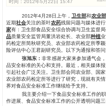
时间：2012年5月22日 15:47
热度81
2012年4月28日上午，
卫生部
和
农业
近期
社会
关注的茶叶
农药
残留问题与媒体进行
家
有：卫生部食品安全综合协调与卫生监督局
品
质量安全监管局董洪岩处长、农业部
种植
业
药检定所简秋研究员、农业部农药检定所季颖
险评估中心王君副研究员。以下为通报和答问
张旭东：
非常感谢大家来参加通气会
品安全标准的关心和支持。最近，相关媒体报
引起社会广泛关注。卫生部会同农业部、国家
农业部农药检定所等进行了研究，现就有关情
界对食品安全标准工作继续给予支持。
我主要介绍一下食品安全标准工作的职
作进展、食品安全标准工作的公开透明问题三