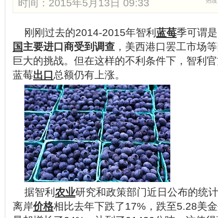
时间：2015年5月13日 09:33
热度
刚刚过去的2014-2015年智利
蓝莓
季可谓是
国
主要进口商受到调查
，美西港口罢工市场等
巨大的挑战。但在这样的不利条件下，智利官
蓝莓
出口
总额仍有上涨。
据智利
农业
研究和政策部门近日公布的统
离岸
价格
相比去年下跌了17%，跌至5.28