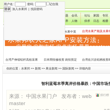
用户名:
密码:
记住我
加入水果邦
|
找回密码
新闻
专题
会讯
论坛
家园
专区
技术
营养
人物
供求
日志
相册
台湾水果产期及水果
各种水果营养及水果热量
国外水果产期及水果中英
文表
表
文表
台湾产伸缩铝杆高枝采果
日本岡恒修枝剪 岗恒剪定
台湾佐川吉铝柄枝剪8
剪2270#
铗200
（欧洲款式）
你的位置：
水果邦
>>
新闻
>>
果业新闻
>>
国际新闻
>> 详细内容
智利蓝莓本季离岸价格暴跌：中国市场变
来源： 中国水果门户 发布者：
web
排行榜
master