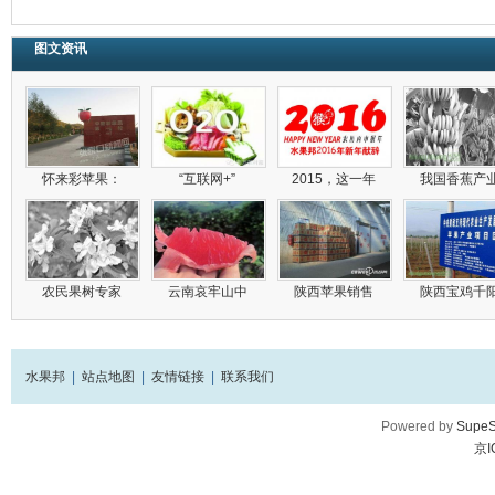
图文资讯
怀来彩苹果：
“互联网+”
2015，这一年
我国香蕉产
农民果树专家
云南哀牢山中
陕西苹果销售
陕西宝鸡千
水果邦
|
站点地图
|
友情链接
|
联系我们
Powered by
SupeS
京I