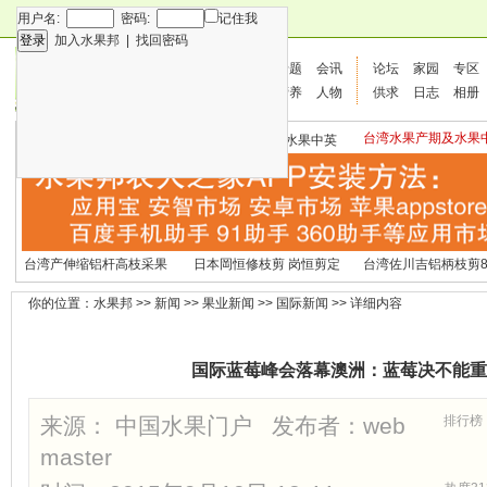
用户名:
密码:
记住我
加入水果邦
|
找回密码
新闻
专题
会讯
论坛
家园
专区
技术
营养
人物
供求
日志
相册
台湾水果产期及水果
各种水果营养及水果热量
国外水果产期及水果中英
文表
表
文表
台湾产伸缩铝杆高枝采果
日本岡恒修枝剪 岗恒剪定
台湾佐川吉铝柄枝剪8
剪2270#
铗200
（欧洲款式）
你的位置：
水果邦
>>
新闻
>>
果业新闻
>>
国际新闻
>> 详细内容
国际蓝莓峰会落幕澳洲：蓝莓决不能重
来源： 中国水果门户 发布者：
web
排行榜
master