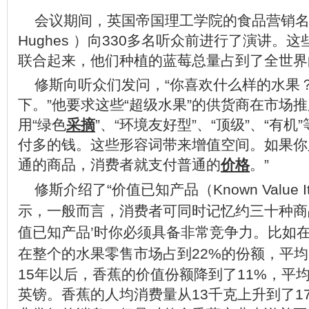
会议期间，英国帝国理工学院的食品营销名誉教
Hughes ）向330多名听众前进行了演讲
联合起来，他们种植的蓝莓总量占到了全世界
修斯向听众们发问，“你喜欢什么样的水果
下。”他要求这些“超级水果”的供货商在市场
用“绿色
采摘
”、“环境友好型”、“顶级”、“有
付多的钱。这些形容词带来增值空间。如果你只
通的商品，消费者就支付普通的
价格
。”
修斯介绍了“价值已知产品（Kn
own Valu
示，一般而言，消费者可同时记忆约三十种商
值已知产品’时你必须具备非常竞争力。比如在
在整个的水果零售市场占到22%的份额，平均
15年以后，香蕉的价值份额降到了11%，平均
英镑。香蕉的人均消费量从13千克上升到了1