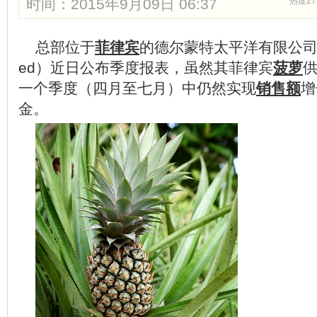
时间：2015年9月09日 06:37
热度27
总部位于
菲律宾
的德尔蒙特太平洋有限公司（Del M
ed）近日公布季度报表，虽然其菲律宾
菠萝
一个季度（四月至七月）中仍然实现
销售额
增
金。