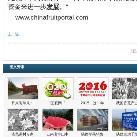
资金来进一步
发展
。”
www.chinafruitportal.com
上一篇
【已
图文资讯
怀来彩苹果：
“互联网+”
2015，这一年
我国香蕉产
农民果树专家
云南哀牢山中
陕西苹果销售
陕西宝鸡千