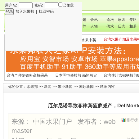
用户名:
密码:
记住我
加入水果邦
|
找回密码
新闻
专题
会讯
论坛
家园
专区
技术
营养
人物
供求
日志
相册
台湾水果产期及水果
各种水果营养及水果热量
国外水果产期及水果中英
文表
表
文表
台湾产伸缩铝杆高枝采果
日本岡恒修枝剪 岗恒剪定
台湾佐川吉铝柄枝剪8
剪2270#
铗200
（欧洲款式）
你的位置：
水果邦
>>
新闻
>>
果业新闻
>>
国际新闻
>> 详细内容
厄尔尼诺导致菲律宾菠萝减产，Del Mon
来源： 中国水果门户 发布者：
web
排行榜
master