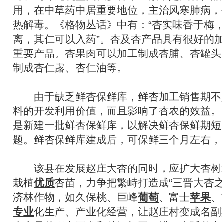
用，在中草药中居重要地位，主治风寒肺病，
热解毒。《格物丛话》中有：“杏实味香于梅
离，其仁可以入药”。杏及杏产品具有很好的
重要产品。杏果肉可以加工制成杏脯、杏罐头
制成杏仁露、杏仁油等。
由于缺乏鲜杏保鲜库，鲜杏加工销售期不足
料的开发利用价值，而且影响了杏农的效益。
是新建一批鲜杏保鲜库，以解决鲜杏保鲜期短
题。鲜杏保鲜库建成后，可保鲜三个月左右，
该县在发展赵庄大杏的同时，应扩大杏树
栽植
优质
杏苗，力争把繁峙打造成“三晋大杏
济林作物，如久保桃、巨峰
葡萄
、富士
苹果
、
专业
化生产、产业化经营，让赵庄村变成名副