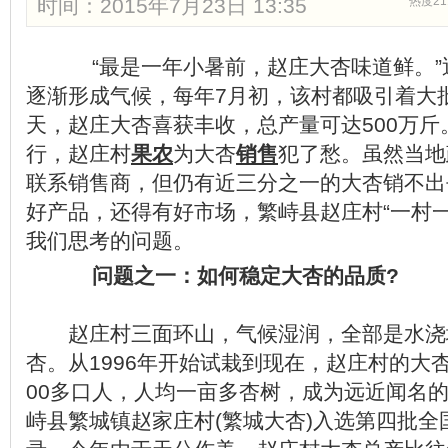
时间：2015年7月23日 13:35
热度21
“最是一年小暑前，赵庄大杏味道鲜。”
逐渐形成气候，每年7月初，该村都吸引着大
天，赵庄大杏喜获丰收，总产量可达500万
行，赵庄村
果农
为大杏
销售
犯了愁。虽然当地
联系销售商，但仍有近三分之一的大杏销不出
好产品，还得有好市场，繁峙县赵庄村“一村
我们思考的问题。
问题之一：如何稳定大杏的品质?
赵庄村三面环山，气候湿润，全部是水浇
杏。从1996年开始试栽到现在，赵庄村的大
00多口人，人均一亩多杏树，成为远近闻名的“
峙县繁城镇赵家庄村(繁城大杏)入选第四批全