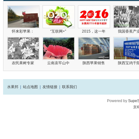
怀来彩苹果：
“互联网+”
2015，这一年
我国香蕉产
农民果树专家
云南哀牢山中
陕西苹果销售
陕西宝鸡千
水果邦
|
站点地图
|
友情链接
|
联系我们
Powered by
SupeS
京I