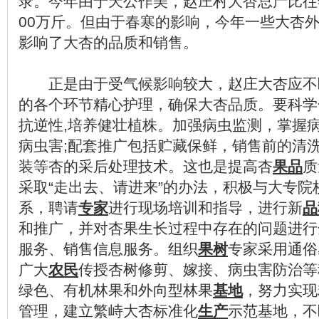
录。今年由于天公作美，赵庄村大杏总产比往
00万斤。但由于春寒的影响，今年一些大杏
影响了大杏的品质和销售。
正是由于受气候影响较大，赵庄大杏应不
的各个环节精心护理，确保大杏品质。要科学
抗逆性,培养健壮植株。加强病虫监测，掌握
病虫害;配套推广包括贮藏保鲜，销售前的清
装等杏的采后处理技术。这也是提高杏
果品
质
采取“走出去、请进来”的办法，积极与大专
系，聘请
专家
进行现场培训和指导，进行新
品
和推广，并对杏果生长过程中存在的问题进行
服务、销售信息服务。组织
果树
专家采用通俗
广大
农民
传授杏树修剪、嫁接、病虫害防治等
绿色、有机林果和外向型林果
基地
，努力实现
管理，建立繁峙大杏标准化
生产
示范基地，不