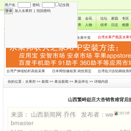
用户名:
密码:
记住我
加入水果邦
|
找回密码
新闻
专题
会讯
论坛
家园
专区
技术
营养
人物
供求
日志
相册
台湾水果产期及水果
各种水果营养及水果热量
国外水果产期及水果中英
文表
表
文表
台湾产伸缩铝杆高枝采果
日本岡恒修枝剪 岗恒剪定
台湾佐川吉铝柄枝剪8
剪2270#
铗200
（欧洲款式）
你的位置：
水果邦
>>
新闻
>>
果业新闻
>>
果业评论
>> 详细内容
山西繁峙赵庄大杏销售难背后
来源： 山西新闻网 乔伟 发布者：
we
排行榜
bmaster