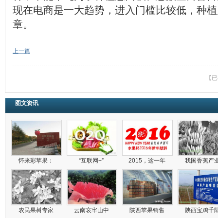
现在电商是一大趋势，进入门槛比较低，种植
章。
上一篇
【已
图文资讯
怀来彩苹果：
“互联网+”
2015，这一年
我国香蕉产
农民果树专家
云南哀牢山中
陕西苹果销售
陕西宝鸡千