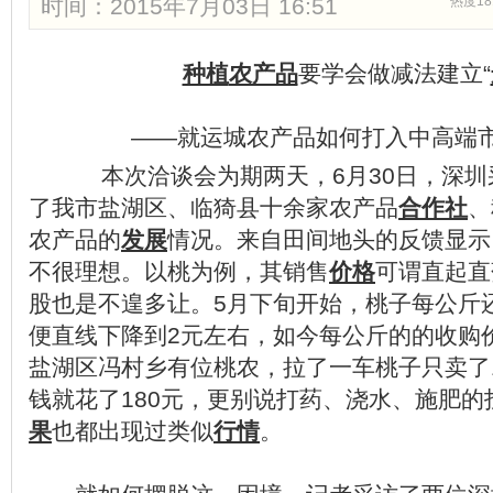
时间：2015年7月03日 16:51
热度18
种植
农产品
要学会做减法建立“
——就运城农产品如何打入中高端市
本次洽谈会为期两天，6月30日，深圳
了我市盐湖区、临猗县十余家农产品
合作社
、
农产品的
发展
情况。来自田间地头的反馈显示
不很理想。以桃为例，其销售
价格
可谓直起直
股也是不遑多让。5月下旬开始，桃子每公斤
便直线下降到2元左右，如今每公斤的的收购价
盐湖区冯村乡有位桃农，拉了一车桃子只卖了
钱就花了180元，更别说打药、浇水、施肥的
果
也都出现过类似
行情
。