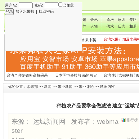
用户名:
密码:
记住我
加入水果邦
|
找回密码
新闻
专题
会讯
论坛
家园
专区
技术
营养
人物
供求
日志
相册
台湾水果产期及水果
各种水果营养及水果热量
国外水果产期及水果中英
文表
表
文表
台湾产伸缩铝杆高枝采果
日本岡恒修枝剪 岗恒剪定
台湾佐川吉铝柄枝剪8
剪2270#
铗200
（欧洲款式）
你的位置：
水果邦
>>
新闻
>>
果业新闻
>>
果业评论
>> 详细内容
种植农产品要学会做减法 建立“运城
来源： 运城新闻网 发布者：
webma
排行榜
ster