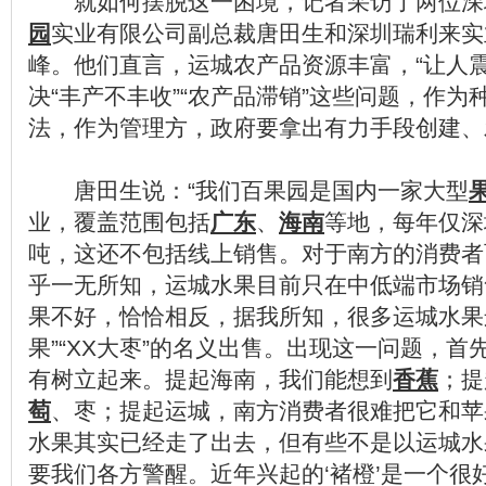
就如何摆脱这一困境，记者采访了两位深
园
实业有限公司副总裁唐田生和深圳瑞利来实
峰。他们直言，运城农产品资源丰富，“让人
决“丰产不丰收”“农产品滞销”这些问题，作为
法，作为管理方，政府要拿出有力手段创建、
唐田生说：“我们百果园是国内一家大型
业，覆盖范围包括
广东
、
海南
等地，每年仅深
吨，这还不包括线上销售。对于南方的消费者
乎一无所知，运城水果目前只在中低端市场销
果不好，恰恰相反，据我所知，很多运城水果
果”“XX大枣”的名义出售。出现这一问题，
有树立起来。提起海南，我们能想到
香蕉
；提
萄
、枣；提起运城，南方消费者很难把它和苹
水果其实已经走了出去，但有些不是以运城水
要我们各方警醒。近年兴起的‘褚橙’是一个很