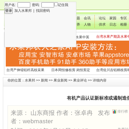
用户名:
密码:
记住我
加入水果邦
|
找回密码
新闻
专题
会讯
论坛
家园
专区
技术
营养
人物
供求
日志
相册
台湾水果产期及水果
各种水果营养及水果热量
国外水果产期及水果中英
文表
表
文表
台湾产伸缩铝杆高枝采果
日本岡恒修枝剪 岗恒剪定
台湾佐川吉铝柄枝剪8
剪2270#
铗200
（欧洲款式）
你的位置：
水果邦
>>
新闻
>>
果业新闻
>>
果业评论
>> 详细内容
有机产品认证新标准或遏制造
来源： 山东商报 作者：张卓冉 发布
排行榜
者：
webmaster