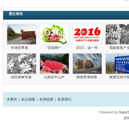
图文资讯
怀来彩苹果：
“互联网+”
2015，这一年
我国香蕉产
农民果树专家
云南哀牢山中
陕西苹果销售
陕西宝鸡千
水果邦
|
站点地图
|
友情链接
|
联系我们
Powered by
SupeS
京I