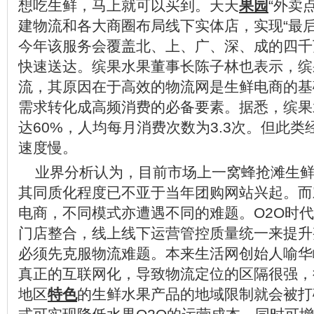
想吃生鲜，马上就可以买到。天天
果园
“外卖
建物流和各大商圈布局线下实体店，实现“最
今年该服务会覆盖北、上、广、深、成的四千
快速送达。缤果水果董事长陈子林也表示，缤
流，其原因在于高效的物流网是生鲜电商的基
需求转化成高频消费的必备要素。据悉，缤果
达60%，人均每月消费次数为3.3次。但此
速度慢。
业界分析认为，目前市场上一窝蜂抢滩生鲜
其同质化程度已不亚于当年团购网站兴起。而
电商，不同模式亦遭遇不同的难题。O2O时
门店整合，线上线下运营管控质量统一来提升
必须先克服物流难题。本来生活网创始人喻华
真正的互联网化，导致物流定位的区隔很强，
地区
特色
的生鲜水果产品的地域限制就会被打