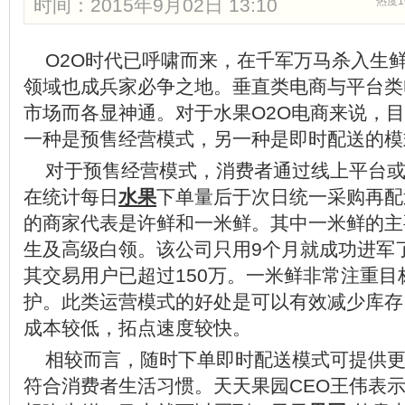
时间：2015年9月02日 13:10
热度1
O2O时代已呼啸而来，在千军万马杀入生鲜
领域也成兵家必争之地。垂直类电商与平台类
市场而各显神通。对于水果O2O电商来说，
一种是预售经营模式，另一种是即时配送的模
对于预售经营模式，消费者通过线上平台或
在统计每日
水果
下单量后于次日统一采购再配
的商家代表是许鲜和一米鲜。其中一米鲜的主
生及高级白领。该公司只用9个月就成功进军了
其交易用户已超过150万。一米鲜非常注重
护。此类运营模式的好处是可以有效减少库存
成本较低，拓点速度较快。
相较而言，随时下单即时配送模式可提供
符合消费者生活习惯。天天果园CEO王伟表