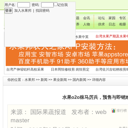
用户名:
密码:
记住我
加入水果邦
|
找回密码
新闻
专题
会讯
论坛
家园
专区
技术
营养
人物
供求
日志
相册
台湾水果产期及水果
各种水果营养及水果热量
国外水果产期及水果中英
文表
表
文表
台湾产伸缩铝杆高枝采果
日本岡恒修枝剪 岗恒剪定
台湾佐川吉铝柄枝剪8
剪2270#
铗200
（欧洲款式）
你的位置：
水果邦
>>
新闻
>>
果业新闻
>>
国内新闻
>> 详细内容
水果o2o秣马厉兵，预售与即销
来源： 国际果蔬报道 发布者：
web
排行榜
master