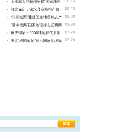
10-13
护产品
山水城大浮杨梅争得“国家地理
09-23
标志证明商标”
河北保定：涞水县麻核桃产值
09-03
突破3亿元
“邳州板栗”通过国家地理标志产
09-03
品保护技术审查
“泗水板栗”国家地理标志证明商
07-29
标被核准注册
重庆铜梁：2000吨地标优质梨
07-28
陆续上市 市民可电话订购
淮北“段园葡萄”获批国家地理标
志保护产品