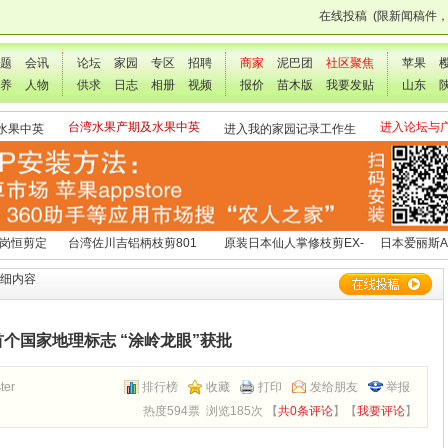
在线投稿
(限新闻稿件
题
会讯
论坛
家园
专区
招聘
商家
泥巴团
社区聚焦
苹果
养
人物
供求
日志
相册
视频
报价
苗木版
我要发贴
山东
台湾水果产期及水果中英
进入论坛与
水果中英
进入我的家园记录工作生
文表
交流
活点滴
 岗恒剪定
台湾佐川吉铝柄枝剪801
原装日本仙人掌修枝剪EX-
日本爱丽斯A
（欧洲款式）
3
详细内容
个国家地理标志 “涂岭龙眼”获批
ter
排行榜
收藏
打印
发给朋友
举报
热度594票 浏览185次 【
共0条评论
】【
我要评论
】