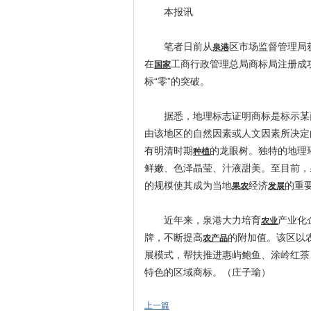
本报讯
笔者日前从
区市场监督管理局
泉港
在
工商行政管理总局商标局注册成
国家
标“零”的突破。
据悉，地理标志证明商标是标示某商
由该地区的自然因素或人文因素所决定
有明清时期
的龙眼树。独特的地理
种植
鲜嫩、色泽晶莹、汁液甜美。至目前，
的规模使其成为当地
经济
的重
果农
发展
近年来，泉港大力培育
产业化
农业
牌，不断提高
的附加值。该区以
农产品
展模式，帮扶推进惠屿鲍鱼、涂岭红茶
特色的区域商标。（庄子瑜）
上一篇