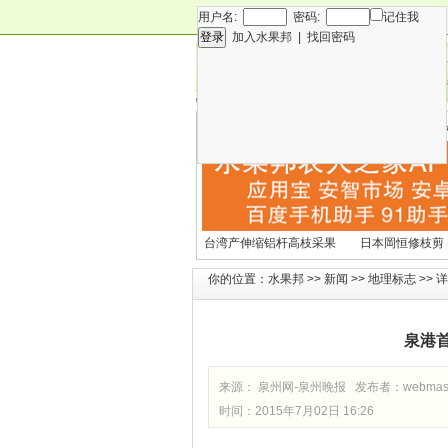
用户名:
密码:
记住我
加入水果邦
|
找回密码
新闻
专
技术
营
各种水果营养及水果热量
国外水果产期及
表
文表
台湾产伸缩铝杆高枝采果
日本岡恒修枝剪
剪2270#
铗200
你的位置：
水果邦
>>
新闻
>>
地理标志
>> 
泉港首
来源： 泉州网-泉州晚报 发布者：
webmas
时间：2015年7月02日 16:26