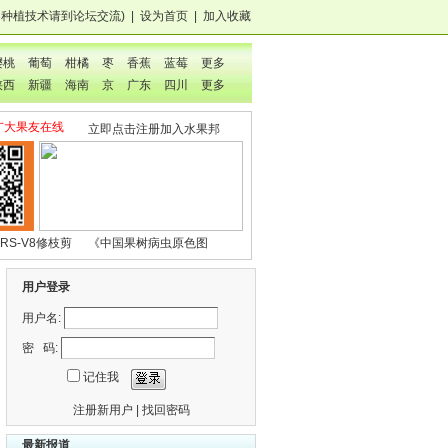
，种植技术
请到论坛交流
)
|
设为首页
|
加入收藏
樱桃
葡萄
柑橘
枣
香蕉
蓝莓
更多
陕西
新疆
海南
京
广东
四川
更多
广大果友在线
立即点击注册加入水果邦
RS-V8修枝剪
《中国果树病虫原色图
鉴》
用户登录
用户名:
密 码:
记住我
注册新用户
|
找回密码
最新报道