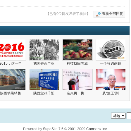
【已有0位网友发表了看法】
查看全部回复
2015，这一年
我国香蕉产业
科技找回老滋
一个收购商眼
陕西苹果销售
陕西宝鸡千阳
余惠勇：执一
从“烟王”到
Powered by
SupeSite
7.5
© 2001-2009
Comsenz Inc.