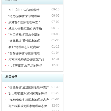
09-10
四川乐山：“马边猕猴桃”
09-09
“马边猕猴桃”荣获地理标
07-02
泉港首个国家地理标志 “
06-12
城里人你要知道的 关于杨
03-05
“东江湖蜜桔”获农业部地
01-30
“德昌桑椹”通过国家地理
01-12
泰安“地理标志证明商标”
01-04
“金寨猕猴桃”获国家地理
12-31
河南桐柏朱砂红桃获农产品
12-30
中坝草莓获“农产品地理标
相关资讯
01-30
“德昌桑椹”通过国家地理标志产
01-29
品保护专家评审
彭山葡萄顺利通过国家地理标
01-04
志产品保护技术审查
“金寨猕猴桃”获国家地理标志产
12-30
品保护
邳州板栗成为国家地理标志保