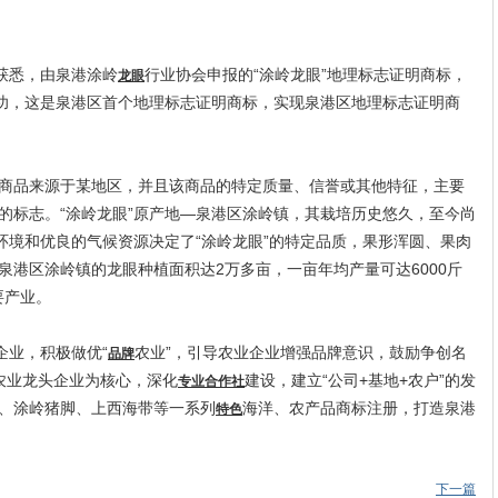
获悉，由泉港涂岭
行业协会申报的“涂岭龙眼”地理标志证明商标，
龙眼
功，这是泉港区首个地理标志证明商标，实现泉港区地理标志证明商
品来源于某地区，并且该商品的特定质量、信誉或其他特征，主要
的标志。“涂岭龙眼”原产地—泉港区涂岭镇，其栽培历史悠久，至今尚
环境和优良的气候资源决定了“涂岭龙眼”的特定品质，果形浑圆、果肉
泉港区涂岭镇的龙眼种植面积达2万多亩，一亩年均产量可达6000斤
要产业。
企业，积极做优“
农业”，引导农业企业增强品牌意识，鼓励争创名
品牌
农业龙头企业为核心，深化
建设，建立“公司+基地+农户”的发
专业
合作社
、涂岭猪脚、上西海带等一系列
海洋、农产品商标注册，打造泉港
特色
下一篇