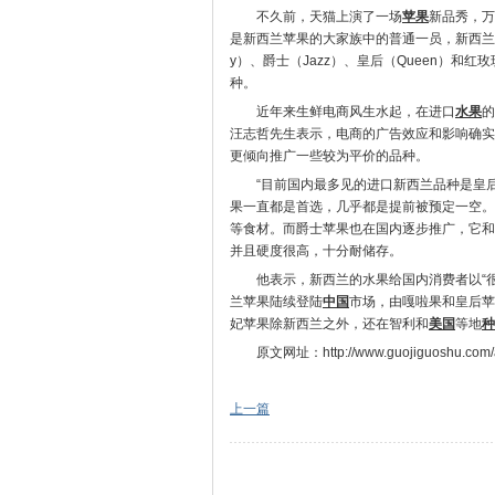
不久前，天猫上演了一场
苹果
新品秀，万
是新西兰苹果的大家族中的普通一员，新西兰
y）、爵士（Jazz）、皇后（Queen）和
种。
近年来生鲜电商风生水起，在进口
水果
的
汪志哲先生表示，电商的广告效应和影响确实
更倾向推广一些较为平价的品种。
“目前国内最多见的进口新西兰品种是皇
果一直都是首选，几乎都是提前被预定一空。
等食材。而爵士苹果也在国内逐步推广，它和
并且硬度很高，十分耐储存。
他表示，新西兰的水果给国内消费者以“
兰苹果陆续登陆
中国
市场，由嘎啦果和皇后苹
妃苹果除新西兰之外，还在智利和
美国
等地
种
原文网址：http://www.guojiguoshu.com/ar
上一篇