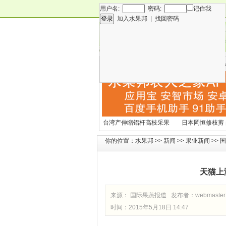
用户名:
密码:
记住我
加入水果邦
|
找回密码
新闻
专
技术
营
各种水果营养及水果热量
国外水果产期及
表
文表
台湾产伸缩铝杆高枝采果
日本岡恒修枝剪
剪2270#
铗200
你的位置：
水果邦
>>
新闻
>>
果业新闻
>>
国
天猫上
来源： 国际果蔬报道 发布者：
webmaster
时间：2015年5月18日 14:47