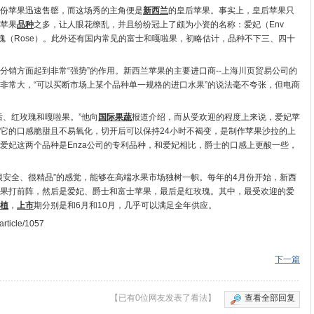
份苹果迅速售罄，而这场秀的主角便是
新西兰
的皇后苹果。事实上，皇后苹果只
苹果
品种
之多，让人眼花缭乱，并且纷纷冠上了颇为小资的名称：爱妃（Env
红玫瑰（Rose）。此外还有国内常见的富士和嘎啦果，初略估计，品种不下三、四十
分销方面起到非常“强势”的作用。新西兰苹果的主要进口商--上海川页贸易公司的
非常大，“可以买断市场上某个品种单一规格的进口水果”的说法毫不夸张，但电商
后、红玫瑰和嘎啦果。”他向
国际
果蔬
报道介绍，而从受欢迎的程度上来说，爱妃苹
它的口感脆甜且不易氧化，切开后可以保持24小时不褐变，是制作苹果沙拉的上
爱妃这两个品种是Enza公司的专利品种，和爱妃相比，爵士的口感上更酸一些，
很安全、很精品”的感觉，能够在高端水果市场独树一帜。每年的4月份开始，新西
果打前阵，然后是爱妃、爵士和富士苹果，最后是红玫瑰。其中，最受欢迎的爱
植
，
上市
期分别是和6月和10月，几乎可以满足全年供应。
ticle/1057
下一篇
【已有0位网友发表了看法】
查看全部回复