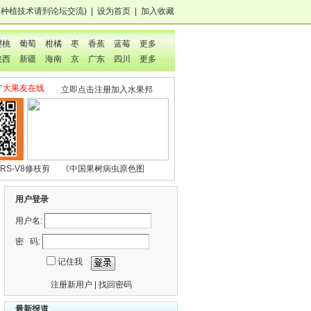
，种植技术
请到论坛交流
)
|
设为首页
|
加入收藏
樱桃
葡萄
柑橘
枣
香蕉
蓝莓
更多
陕西
新疆
海南
京
广东
四川
更多
广大果友在线
立即点击注册加入水果邦
RS-V8修枝剪
《中国果树病虫原色图
鉴》
用户登录
用户名:
密 码:
记住我
注册新用户
|
找回密码
最新报道