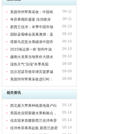
09-11
美国华州苹果采收：中国有
09-11
奇异果视听盛宴 佳沛路演
09-10
新西兰佳沛：本季中国市场
09-10
国际蓝莓峰会落幕澳洲：蓝
09-10
塔斯马尼亚水果瞄准中国市
09-10
2015海运第一柜 智利牛油
09-10
越南火龙果当地售价大跳水
09-09
湿热天气“压缩”本季美国
09-09
厄尔尼诺导致菲律宾菠萝减
09-09
美国华州苹果采收进行时：
相关资讯
05-14
西北最大苹果种植基地落户白
05-14
银会宁
美国农业部新建水果检验点，
05-14
促进智利南部港口发展
佳农迎来首艘新西兰佳沛奇异
05-14
果包船：今年重点布局西部市场
佳沛奇异果再起航 新西兰政府