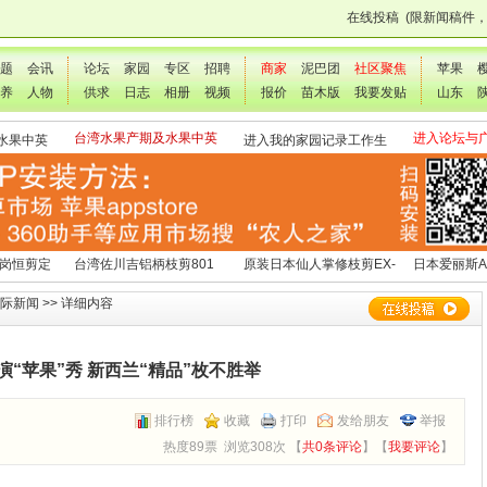
在线投稿
(限新闻稿件
题
会讯
论坛
家园
专区
招聘
商家
泥巴团
社区聚焦
苹果
养
人物
供求
日志
相册
视频
报价
苗木版
我要发贴
山东
台湾水果产期及水果中英
进入论坛与
水果中英
进入我的家园记录工作生
文表
交流
活点滴
 岗恒剪定
台湾佐川吉铝柄枝剪801
原装日本仙人掌修枝剪EX-
日本爱丽斯A
（欧洲款式）
3
际新闻
>> 详细内容
演“苹果”秀 新西兰“精品”枚不胜举
排行榜
收藏
打印
发给朋友
举报
热度89票 浏览308次 【
共0条评论
】【
我要评论
】