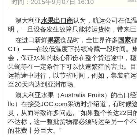
时间：2015年9月07日 16:10
热度2
澳大利亚
水果
出口
商
认为，航运公司在低
明，一旦设备发生故障只能转运货物，带来巨
在进口新鲜
果蔬
食品时，全世界许多
国家
都
CT）——在较低温度下持续冷藏一段时间。
会，保证水果的核心部份在整个货运途中，稳
果蝇等在一定条件下可以快速繁殖的害虫。目
运输途中进行，以节省时间，例如，集装箱运
至20天内达到亚洲市场。
澳大利亚水果（Australia Fruits）的出口
llo）在接受JOC.com采访时介绍道，有时
灵，从而导致许多问题。“如果整个长达22日
不达标，这一整批货物都必须转运至另一个不
的花费十分巨大。”