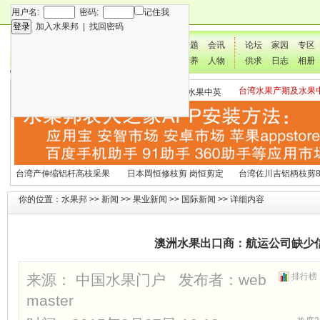
用户名:
密码:
记住我
加入水果邦
|
找回密码
新闻
专题
会讯
论坛
家园
专区
技术
营养
人物
供求
日志
相册
台湾水果产期及水果
各种水果营养及水果热量
国外水果产期及水果中英
文表
表
文表
台湾产伸缩铝杆高枝采果
日本岡恒修枝剪 岗恒剪定
台湾佐川吉铝柄枝剪8
剪2270#
铗200
（欧洲款式）
你的位置：
水果邦
>>
新闻
>>
果业新闻
>>
国际新闻
>> 详细内容
澳洲水果出口商：航运公司缺少
来源： 中国水果门户 发布者：
web
排行榜
master