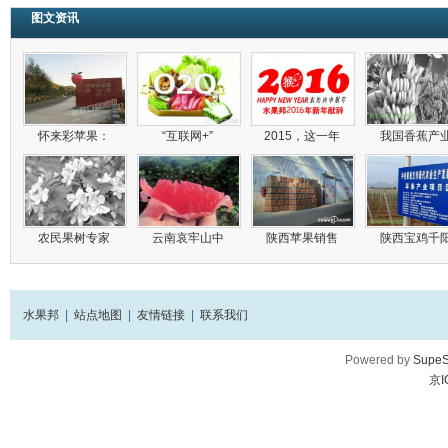
图文资讯
怀来彩苹果：
“互联网+”
2015，这一年
我国香蕉产
农民果树专家
云南哀牢山中
陕西苹果销售
陕西宝鸡千
水果邦
|
站点地图
|
友情链接
|
联系我们
Powered by
SupeS
京I