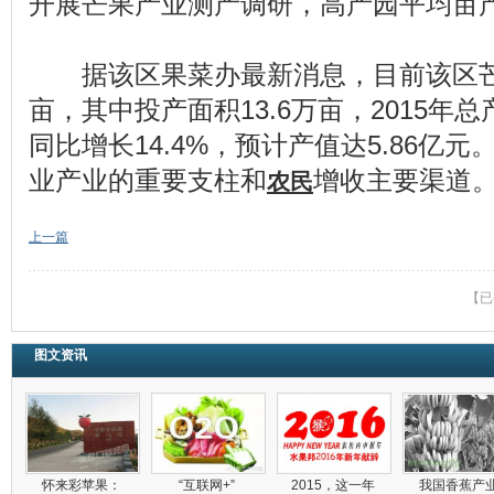
开展芒果产业测产调研，高产园平均亩产
据该区果菜办最新消息，目前该区芒
亩，其中投产面积13.6万亩，2015年
同比增长14.4%，预计产值达5.86亿
业产业的重要支柱和
增收主要渠道
农民
上一篇
【已
图文资讯
怀来彩苹果：
“互联网+”
2015，这一年
我国香蕉产