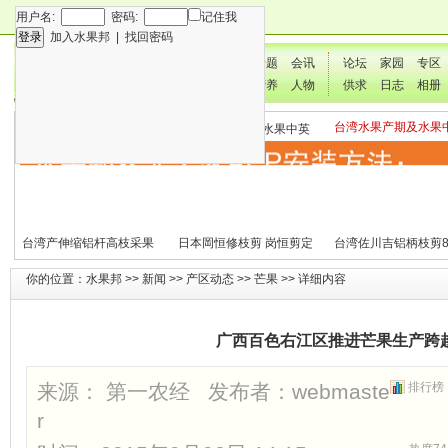
用户名:
密码:
记住我
加入水果邦
|
找回密码
新闻
专题
会讯
论坛
家园
专区
技术
营养
人物
供求
日志
相册
台湾水果产期及水果
各种水果营养及水果热量
国外水果产期及水果中英
文表
表
文表
台湾产伸缩铝杆高枝采果
日本岡恒修枝剪 岗恒剪定
台湾佐川吉铝柄枝剪8
剪2270#
铗200
（欧洲款式）
你的位置：
水果邦
>>
新闻
>>
产区动态
>>
芒果
>> 详细内容
广西百色右江区推进芒果生产跨
来源： 第一农经 发布者：
webmaste
排行榜
r