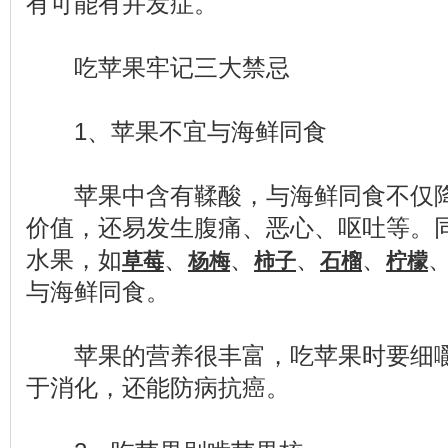
有可能有并发症。
吃苹果牢记三大禁忌
1、苹果不宜与海鲜同食
苹果中含有鞣酸，与海鲜同食不仅降
价值，还易发生腹痛、恶心、呕吐等。
水果，如
、
、
、
、
草莓
杨梅
柿子
石榴
柠檬
与海鲜同食。
苹果的营养很丰富，吃苹果时要细嚼
于消化，还能防病抗癌。