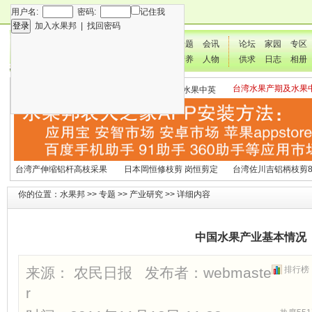
用户名:
密码:
记住我
加入水果邦
|
找回密码
新闻
专题
会讯
论坛
家园
专区
技术
营养
人物
供求
日志
相册
台湾水果产期及水果
各种水果营养及水果热量
国外水果产期及水果中英
文表
表
文表
台湾产伸缩铝杆高枝采果
日本岡恒修枝剪 岗恒剪定
台湾佐川吉铝柄枝剪8
剪2270#
铗200
（欧洲款式）
你的位置：
水果邦
>>
专题
>>
产业研究
>> 详细内容
中国水果产业基本情况
来源： 农民日报 发布者：
webmaste
排行榜
r