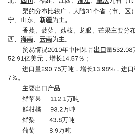
北、
四川
、福建、江西、
浙江
、
重庆
九省（市
梨的分布比较广，大陆31个省（市、区
宁、山东、
新疆
为主。
香蕉、菠萝、荔枝、龙眼、芒果主要分布
西、
海南
、
云南
为主。
贸易情况2010年中国果品
出口
量532.
52.91亿美元，增长14.57％；
进口量290.75万吨，增长13.98%，进口额
7％。
主要出口产品
鲜苹果 112.1万吨
鲜柑橘 93.2万吨
鲜梨 43.8万吨
葡萄 8.9万吨