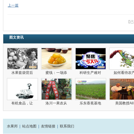
上一篇
【已
图文资讯
水果套袋背后
蜜饯：一场添
科研生产难对
如何看待农
有机食品，让
洛川一果农从
乐东香蕉基地
美国教授Al
水果邦
|
站点地图
|
友情链接
|
联系我们