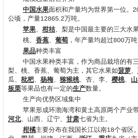
中国
水果
面积和产量均为世界第一位。20
公顷，产量12865.2万吨。
苹果
、
柑桔
、梨是中国最主要的三大水果
桃、
香蕉
、
葡萄
，年产量均超过800万
果品
种类丰富
中国水果种类丰富，作为商品栽培的有三
梨、桃、香蕉、葡萄为主，其它水果如
菠萝
、
瓜、
枇杷
、
杨梅
、
猕猴桃
、杏、李、
樱桃
、
山
板栗
等果品也有一定的
生产
数量。
生产向优势区域集中
苹果形成环渤海湾和黄土高原两个产业
河北
、山西、辽宁、
甘肃
七省为主。
柑橘
主要分布在我国长江以南18个省区