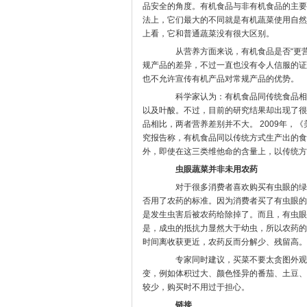
品安全的角度。有机食品与非有机食品的主要
法上，它们最大的不同就是有机蔬菜使用自然
上看，它和普通蔬菜没有很大区别。
从营养方面来说，有机食品是否“更营
规产品的差异，不过一直也没有令人信服的证
也不允许宣传有机产品对常规产品的优势。
科学家认为：有机食品同传统食品相比
以及叶酸。不过，目前的研究结果却出现了很
品相比，两者营养差别并不大。 2009年，《美国临床营
究报告称，有机食品同以传统方式生产出的食
外，即使在这三类维他命的含量上，以传统方
虫眼蔬菜并非未用农药
对于很多消费者喜欢购买有虫眼的绿叶
否用了农药的标准。因为消费者买了有虫眼的
是发生虫害后被农药给除掉了。而且，有虫眼
是，成虫的抵抗力显然大于幼虫，所以农药的
时间离收获更近，农药反而分解少、残留高。
专家同时建议，买菜不要太贪图外观，
变，例如体积过大、颜色怪异的番茄、土豆、
较少，购买时不用过于担心。
链接