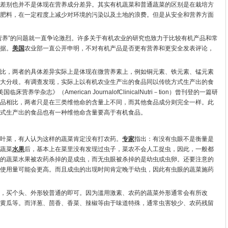
差别也并不是体现在营养成分差异。其实有机蔬菜和普通蔬菜的区别是在栽培方
肥料，在一定程度上减少对环境的污染以及土地的浪费。但是从安全和营养方面
养”的问题就一直争论激烈。许多关于有机农业的研究也致力于比较有机产品和常
据。
美国
农业部一直公开申明，不对有机产品是否更有营养和更安全发表评论，
，两者的具体差异实际上是体现在微营养素上，例如铜元素、铁元素、锰元素
大分歧。有调查发现，实际上以有机农业生产出的食品同以传统方式生产出的食
养学杂志》（American JournalofClinicalNutri－tion）曾刊登的一篇研
品相比，两者只是在三类维他命的含量上不同，而其他食品成分则完全一样。此
式生产出的食品也有一种维他命含量要高于有机食品。
菜，有人认为这样的蔬菜肯定没有打农药。
专家
指出：有没有虫眼不是衡量是
蔬菜
水果
后，基本上在菜里没有发现过虫子，菜农不会人工捉虫，因此，一般都
的蔬菜水果被农药杀掉的是成虫，而无虫眼被杀掉的是幼虫或虫卵。还要注意的
使用量可能会更高。而且成虫的出现时间肯定晚于幼虫，因此有虫眼的蔬菜施药
买个头、外形较普通的即可。因为滥用激素、农药的蔬菜外形通常会有所改
黄瓜等。而洋葱、茴香、香菜、辣椒等由于味道特殊，通常虫害较少、农药残留