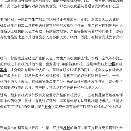
，以及转基因种植等因素对身体产生的不确定性危害。此外，在具备消费能力的
出，用于选择
价格
相对高的有机食品。那么有机食品与普通食品到底有什么区
要的区别之一就是在
生产
加工中绝对禁止使用农药、化肥、激素等人工合成物
机食品生产和加工过程中必须建立严格的质量管理体系、生产过程控制体系和追
食品认证机构的认证才有效，特别是对地块、产量等指标有着严格的要求，以确
有机食品要比生产其他食品投入更多的人力、物力。因此，有机食品成为食品中
前，都要按规定经过严密的认证，对生产有机菜的土地、水质、空气等都要进
前种植过非有机的其他作物，也要进行3年的转换种植，这期间应贴上“
中国
有机
基地
，才会颁发有机食品认证书。而且在颁发认证书的同时，还会发放有机食品
能产多少土豆，就发放多少个有机标签。有机产品的证书期限只有一年。一年
作的业内人士表示，有机植物第二年产品生长的条件可能会发生变化，是否用了
染都要进行重新认可。在中国，符合这样条件的种植环境少之又少。
过高，很多有机农场并没有完全遵守严格的种植要求，一些有机蔬菜基地在各环
里撒农药化肥。此外，有机认证环节，国家每年都对认证机构进行考核。但是近
假有了可“活动”的空间，现在
社会
上花费一两万元便可以得到有机食品的认证标
始提出的初衷是从环境、生态、可持续
发展
的角度，而不是现在更多提到的食