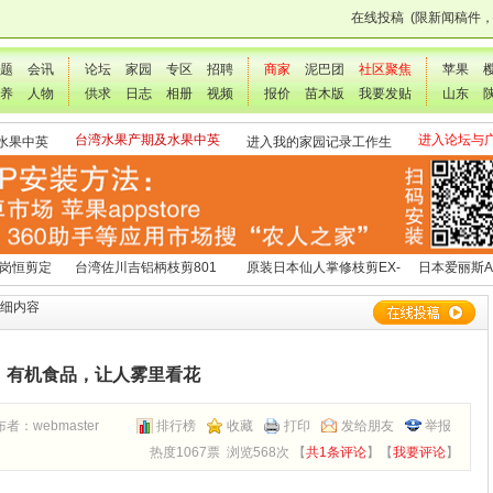
在线投稿
(限新闻稿件
题
会讯
论坛
家园
专区
招聘
商家
泥巴团
社区聚焦
苹果
养
人物
供求
日志
相册
视频
报价
苗木版
我要发贴
山东
台湾水果产期及水果中英
进入论坛与
水果中英
进入我的家园记录工作生
文表
交流
活点滴
 岗恒剪定
台湾佐川吉铝柄枝剪801
原装日本仙人掌修枝剪EX-
日本爱丽斯A
（欧洲款式）
3
详细内容
有机食品，让人雾里看花
布者：
webmaster
排行榜
收藏
打印
发给朋友
举报
热度1067票 浏览568次 【
共1条评论
】【
我要评论
】