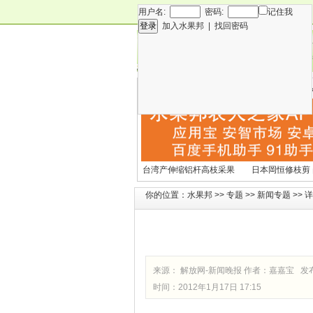
用户名:
密码:
记住我
加入水果邦
|
找回密码
新闻
专
技术
营
各种水果营养及水果热量
国外水果产期及
表
文表
台湾产伸缩铝杆高枝采果
日本岡恒修枝剪
剪2270#
铗200
你的位置：
水果邦
>>
专题
>>
新闻专题
>> 
来源： 解放网-新闻晚报 作者：嘉嘉宝 发
时间：2012年1月17日 17:15