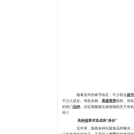
随着龙年的春节临近，不少前去
超市
不少人驻足。有机杂粮、
果蔬
营养
面粉、有机
的热门
品种
。但近期频频见诸报端的关于有机
吗？
高
种植
要求造成高“身价”
近年来，随着各种问题食品的曝光，有