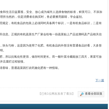
和生活日益重视，安全、放心成为城市人选择食物的标准，鲜美可口、不添加
理所当然的，但是消费者在购买时，务必要擦亮眼睛，学会鉴别。
照规定，有机食品的包装上必须同时具备两个标识，一是有机食品标识，二是有
关信息。正规的有机蔬菜生产厂家会给每一份蔬菜贴上产品追溯码及产品相关信
，块头匀称，这是因为使用了化肥。有机食品的外形没有普通食品好看，大多形
明。
肥，所以抗氧化性更强，储存时间更长。而一般叶菜冷藏能放三四天，果菜可放
并且腐烂过程较慢。
清香味，普通蔬菜因打农药施化肥有一种怪味。
下一篇
【已有1位网友发表了看法】
查看全部回复