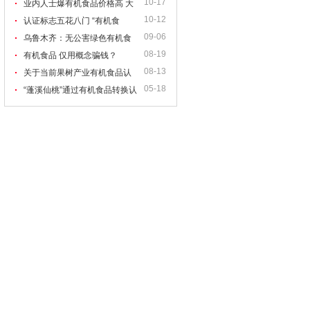
10-17
食品安全的保障
业内人士爆有机食品价格高 大
10-12
多数不达有机标准
认证标志五花八门 “有机食
09-06
品”真假难辨
乌鲁木齐：无公害绿色有机食
08-19
品招牌玄机多 难辨真伪
有机食品 仅用概念骗钱？
08-13
关于当前果树产业有机食品认
05-18
证的思考
“蓬溪仙桃”通过有机食品转换认
证