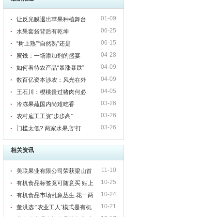
01-09
让反光膜退出苹果种植舞台
06-25
水果套袋背后有乾坤
06-15
“树上熟”“自然熟”还是
04-28
蜜饯：一场添加剂的盛宴
04-09
如何看待农产品“暴涨暴跌”
04-09
数百亿资本涉农：风光在外
04-05
王石川：樱桃贵过猪肉何必
03-26
冷冻果蔬国内尚难吃香
03-26
农村雇工工资“步步高”
03-26
门槛太低? 两家水果店“打
相关资讯
11-10
美联果业有限公司荣获梁山首
10-25
家国家有机食品认证
有机食品标签竟可随意买 贴上
10-24
身价立高几十倍
有机食品市场乱象丛生:花一两
10-21
万便可得到认证标志
董洪选:“农业工人”模式是有机