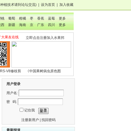
，种植技术
请到论坛交流
)
|
设为首页
|
加入收藏
樱桃
葡萄
柑橘
枣
香蕉
蓝莓
更多
陕西
新疆
海南
京
广东
四川
更多
广大果友在线
立即点击注册加入水果邦
RS-V8修枝剪
《中国果树病虫原色图
鉴》
用户登录
用户名:
密 码:
记住我
注册新用户
|
找回密码
最新报道