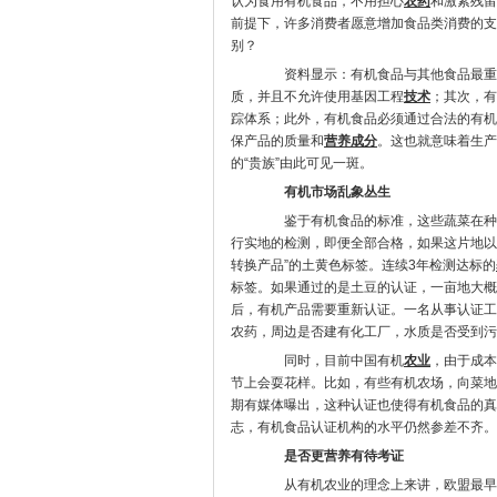
认为食用有机食品，不用担心
农药
和激素残留
前提下，许多消费者愿意增加食品类消费的支
别？
资料显示：有机食品与其他食品最重
质，并且不允许使用基因工程
技术
；其次，有
踪体系；此外，有机食品必须通过合法的有机
保产品的质量和
营养成分
。这也就意味着生产
的“贵族”由此可见一斑。
有机市场乱象丛生
鉴于有机食品的标准，这些蔬菜在种植
行实地的检测，即便全部合格，如果这片地以
转换产品”的土黄色标签。连续3年检测达标的
标签。如果通过的是土豆的认证，一亩地大概
后，有机产品需要重新认证。一名从事认证工
农药，周边是否建有化工厂，水质是否受到污
同时，目前中国有机
农业
，由于成本
节上会耍花样。比如，有些有机农场，向菜地
期有媒体曝出，这种认证也使得有机食品的真
志，有机食品认证机构的水平仍然参差不齐。
是否更营养有待考证
从有机农业的理念上来讲，欧盟最早开